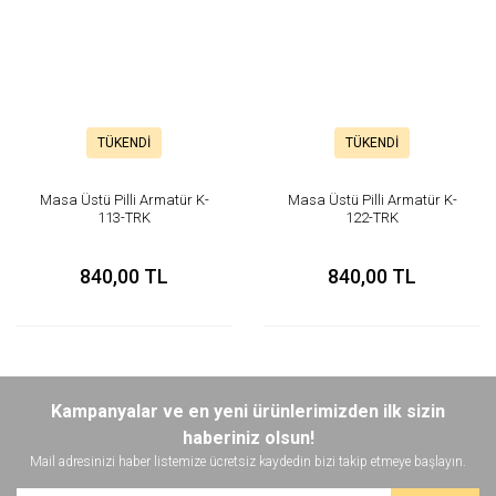
TÜKENDİ
TÜKENDİ
Masa Üstü Pilli Armatür K-
Masa Üstü Pilli Armatür K-
113-TRK
122-TRK
840,00 TL
840,00 TL
Kampanyalar ve en yeni ürünlerimizden ilk sizin
haberiniz olsun!
Mail adresinizi haber listemize ücretsiz kaydedin bizi takip etmeye başlayın.