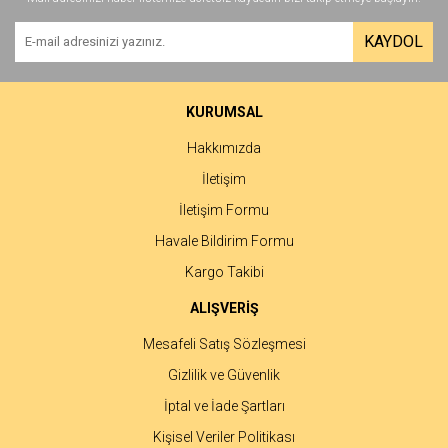
Yorum Yaz
Ürün resmi kalitesiz, bozuk veya görüntülenemiyor.
KAYDOL
Ürün açıklamasında eksik bilgiler bulunuyor.
Ürün bilgilerinde hatalar bulunuyor.
Ürün fiyatı diğer sitelerden daha pahalı.
KURUMSAL
Bu ürüne benzer farklı alternatifler olmalı.
Hakkımızda
İletişim
İletişim Formu
Havale Bildirim Formu
Gönder
Kargo Takibi
ALIŞVERİŞ
Mesafeli Satış Sözleşmesi
Gizlilik ve Güvenlik
İptal ve İade Şartları
Kişisel Veriler Politikası