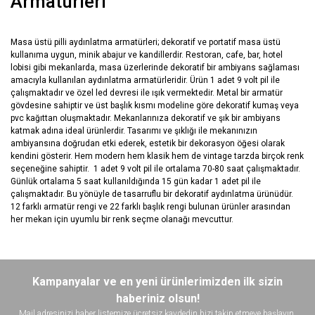
Armatürleri
Masa üstü pilli aydınlatma armatürleri; dekoratif ve portatif masa üstü
kullanıma uygun, minik abajur ve kandillerdir. Restoran, cafe, bar, hotel
lobisi gibi mekanlarda, masa üzerlerinde dekoratif bir ambiyans sağlaması
amacıyla kullanılan aydınlatma armatürleridir. Ürün 1 adet 9 volt pil ile
çalışmaktadır ve özel led devresi ile ışık vermektedir. Metal bir armatür
gövdesine sahiptir ve üst başlık kısmı modeline göre dekoratif kumaş veya
pvc kağıttan oluşmaktadır. Mekanlarınıza dekoratif ve şık bir ambiyans
katmak adına ideal ürünlerdir. Tasarımı ve şıklığı ile mekanınızın
ambiyansına doğrudan etki ederek, estetik bir dekorasyon öğesi olarak
kendini gösterir. Hem modern hem klasik hem de vintage tarzda birçok renk
seçeneğine sahiptir. 1 adet 9 volt pil ile ortalama 70-80 saat çalışmaktadır.
Günlük ortalama 5 saat kullanıldığında 15 gün kadar 1 adet pil ile
çalışmaktadır. Bu yönüyle de tasarruflu bir dekoratif aydınlatma ürünüdür.
12 farklı armatür rengi ve 22 farklı başlık rengi bulunan ürünler arasından
her mekan için uyumlu bir renk seçme olanağı mevcuttur.
Bu ürünün fiyat bilgisi, resim, ürün açıklamalarında ve diğer
konularda yetersiz gördüğünüz noktaları öneri formunu kullanarak
Bu ürüne ilk yorumu siz yapın!
Kampanyalar ve en yeni ürünlerimizden ilk sizin
tarafımıza iletebilirsiniz.
Görüş ve önerileriniz için teşekkür ederiz.
haberiniz olsun!
Mail adresinizi haber listemize ücretsiz kaydedin bizi takip etmeye başlayın.