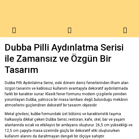
Dubba Pilli Aydınlatma Serisi
ile Zamansız ve Özgün Bir
Tasarım
Dubba Pilli Aydınlatma Serisi, eski dönem deniz fenerlerinden ilham alan
özgün tasarımı ve kablosuz kullanım avantajıyla dekoratif aydınlatmada
farklı bir karakter sunar. Klasik fener formunu modern çizgilerle yeniden
yorumlayan Dubba, yalnızca bir masa lambası değil; bulunduğu mekânın
atmosferini güçlendiren dekoratif bir tasarım objesidir.
Metal gövdesi, kubbe formundaki üst bölümü ve karakteristik taşıma
halkasıyla dikkat çeken Dubba Serisi; restoran, kafe, otel, bar ve yaşam
alanlarında sıcak ve etkileyici bir ambiyans oluşturur. 26,5 cm yüksekliği ve
12,5 cm çapıyla masa üzerinde güçlü bir dekoratif etki oluştururken
kullanım alanını da daraltmayan dengeli bir ölçüye sahiptir.