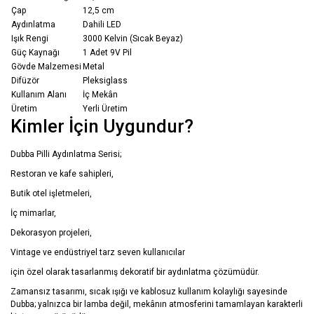
Çap
12,5 cm
Aydınlatma
Dahili LED
Işık Rengi
3000 Kelvin (Sıcak Beyaz)
Güç Kaynağı
1 Adet 9V Pil
Gövde Malzemesi
Metal
Difüzör
Pleksiglass
Kullanım Alanı
İç Mekân
Üretim
Yerli Üretim
Kimler İçin Uygundur?
Dubba Pilli Aydınlatma Serisi;
Restoran ve kafe sahipleri,
Butik otel işletmeleri,
İç mimarlar,
Dekorasyon projeleri,
Vintage ve endüstriyel tarz seven kullanıcılar
için özel olarak tasarlanmış dekoratif bir aydınlatma çözümüdür.
Zamansız tasarımı, sıcak ışığı ve kablosuz kullanım kolaylığı sayesinde
Dubba; yalnızca bir lamba değil, mekânın atmosferini tamamlayan karakterli