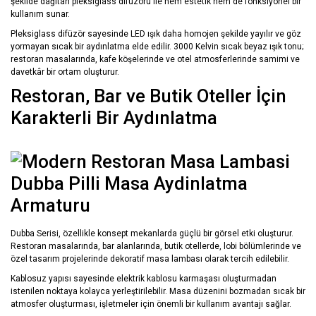
şekilde dağıtan pleksiglass difüzörü ile hem estetik hem de fonksiyonel bir
kullanım sunar.
Pleksiglass difüzör sayesinde LED ışık daha homojen şekilde yayılır ve göz
yormayan sıcak bir aydınlatma elde edilir. 3000 Kelvin sıcak beyaz ışık tonu;
restoran masalarında, kafe köşelerinde ve otel atmosferlerinde samimi ve
davetkâr bir ortam oluşturur.
Restoran, Bar ve Butik Oteller İçin
Karakterli Bir Aydınlatma
Dubba Serisi, özellikle konsept mekanlarda güçlü bir görsel etki oluşturur.
Restoran masalarında, bar alanlarında, butik otellerde, lobi bölümlerinde ve
özel tasarım projelerinde dekoratif masa lambası olarak tercih edilebilir.
Kablosuz yapısı sayesinde elektrik kablosu karmaşası oluşturmadan
istenilen noktaya kolayca yerleştirilebilir. Masa düzenini bozmadan sıcak bir
atmosfer oluşturması, işletmeler için önemli bir kullanım avantajı sağlar.