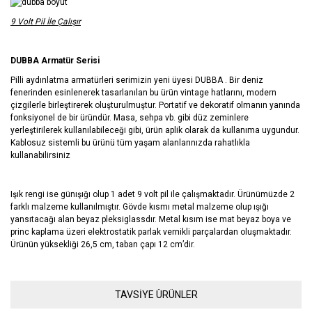
9 Volt Pil İle Çalışır
DUBBA Armatür Serisi
Pilli aydınlatma armatürleri serimizin yeni üyesi DUBBA . Bir deniz
fenerinden esinlenerek tasarlanılan bu ürün vintage hatlarını, modern
çizgilerle birleştirerek oluşturulmuştur. Portatif ve dekoratif olmanın yanında
fonksiyonel de bir üründür. Masa, sehpa vb. gibi düz zeminlere
yerleştirilerek kullanılabileceği gibi, ürün aplik olarak da kullanıma uygundur.
Kablosuz sistemli bu ürünü tüm yaşam alanlarınızda rahatlıkla
kullanabilirsiniz
Işık rengi ise günışığı olup 1 adet 9 volt pil ile çalışmaktadır. Ürünümüzde 2
farklı malzeme kullanılmıştır. Gövde kısmı metal malzeme olup ışığı
yansıtacağı alan beyaz pleksiglassdır. Metal kısım ise mat beyaz boya ve
princ kaplama üzeri elektrostatik parlak vernikli parçalardan oluşmaktadır.
Ürünün yüksekliği 26,5 cm, taban çapı 12 cm’dir.
Bu ürünün fiyat bilgisi, resim, ürün açıklamalarında ve diğer
TAVSİYE ÜRÜNLER
konularda yetersiz gördüğünüz noktaları öneri formunu kullanarak
Bu ürüne ilk yorumu siz yapın!