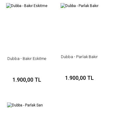
tarafımıza iletebilirsiniz.
Görüş ve önerileriniz için teşekkür ederiz.
Yorum Yaz
Ürün resmi kalitesiz, bozuk veya görüntülenemiyor.
Ürün açıklamasında eksik bilgiler bulunuyor.
Ürün bilgilerinde hatalar bulunuyor.
Ürün fiyatı diğer sitelerden daha pahalı.
Bu ürüne benzer farklı alternatifler olmalı.
Dubba - Parlak Bakır
Dubba - Bakır Eskitme
1.900,00 TL
1.900,00 TL
Gönder