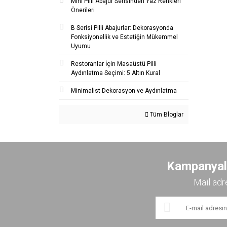
Mini Pilli Abajur Serisinden Yaz Renkleri
Önerileri
B Serisi Pilli Abajurlar: Dekorasyonda
Fonksiyonellik ve Estetiğin Mükemmel
Uyumu
Restoranlar İçin Masaüstü Pilli
Aydınlatma Seçimi: 5 Altın Kural
Minimalist Dekorasyon ve Aydınlatma
Tüm Bloglar
Kampanyalar
Mail adr