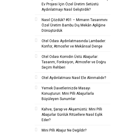
Ev Projesi İçin Özel Üretim Setüstü
Aydınlatmayı Nasıl Geliştirdik?
Nasıl Çözdük? #01 – Mimarın Tasarımını
Özel Üretim Bambu Dış Mekân Apliğine
Dönüştürdük
Otel Odası Aydınlatmasında Lambader:
Konfor, Atmosfer ve Mekânsal Denge
Otel Odası Komidin Üstü Abajurlar:
Tasarım, Fonksiyon, Atmosfer ve Doğru
Seçim Rehberi
Otel Aydınlatması Nasıl Ele Alınmalıdır?
Yemek Davetlerinizde Masayı
Konuşturun: Mini Pilli Abajurlarla
Büyüleyen Sunumlar
Kahve, Şarap ve Akşamüstü: Mini Pilli
Abajurlar Günlük Ritüellere Nasıl Eşlik
Eder?
Mini Pilli Abajur Ne Değildir?