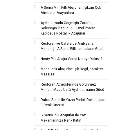
A Serisi Mini Pilli Abajurlar: Işıktan Çok
Atmosfer Arayanlara
Aydınlatmada Geçmişin Zarafeti,
Geleceğin Özgürlüğü: Özel İmalat
Kablosuz Nostaljik Abajurlar
Restoran ve Cafelerde Ambiyans
Mimarlığı: A Serisi Pilli Lambaların Gücü
Nosty Pilli Abajur Serisi Nereye Yakışır?
Masaüstü Abajurlar: Işık Değil, Karakter
Meselesi
Restoran Atmosferinde Görünmez
Mimari: Masa Üstü Aydınlatmanın Gücü
Dubba Serisi ile Yazın Parlak Dokunuşları:
3 Renk Önerisi
B Serisi Pilli Abajurlar ile Yaz
Mekanlarınıza Renk Katın