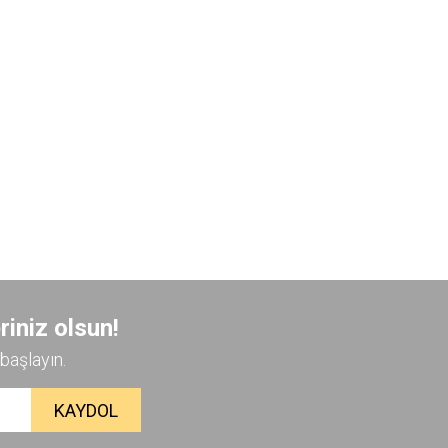
riniz olsun!
başlayın.
KAYDOL