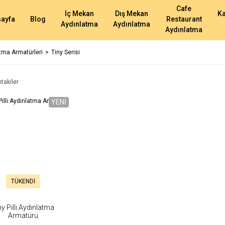
Cafe
İç Mekan
Dış Mekan
K
ayfa
Blog
Restaurant
Aydınlatma
Aydınlatma
Aydınlatma
atma Armatürleri
Tiny Serisi
ktakiler
YENİ
TÜKENDİ
ny Pilli Aydınlatma
Armatürü