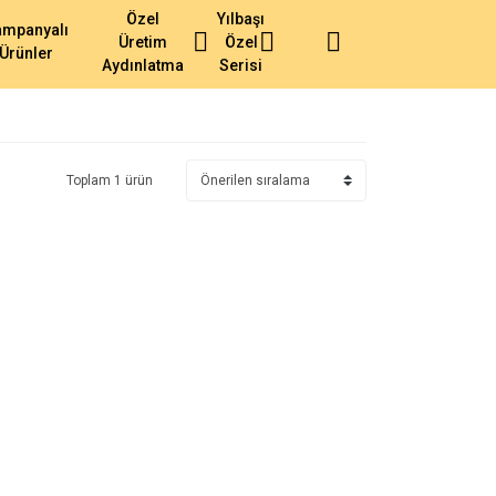
Özel
Yılbaşı
ampanyalı
Üretim
Özel
Ürünler
Aydınlatma
Serisi
Toplam 1 ürün