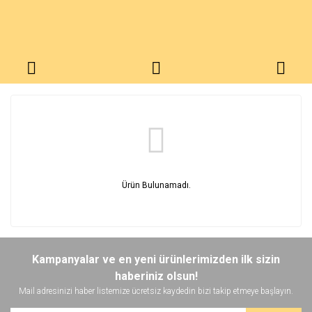
Ürün Bulunamadı.
Kampanyalar ve en yeni ürünlerimizden ilk sizin
haberiniz olsun!
Mail adresinizi haber listemize ücretsiz kaydedin bizi takip etmeye başlayın.