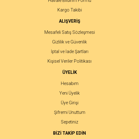
Havale Bildirim Formu
Gönder
Kargo Takibi
ALIŞVERİŞ
Mesafeli Satış Sözleşmesi
Gizlilik ve Güvenlik
İptal ve İade Şartları
Kişisel Veriler Politikası
ÜYELİK
Hesabım
Yeni Üyelik
Üye Girişi
Şifremi Unuttum
Sepetiniz
BİZİ TAKİP EDİN