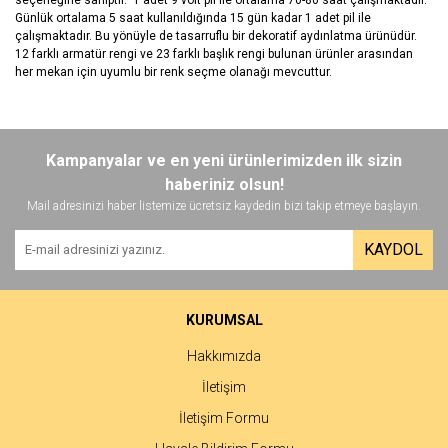
Günlük ortalama 5 saat kullanıldığında 15 gün kadar 1 adet pil ile
çalışmaktadır. Bu yönüyle de tasarruflu bir dekoratif aydınlatma ürünüdür.
12 farklı armatür rengi ve 23 farklı başlık rengi bulunan ürünler arasından
her mekan için uyumlu bir renk seçme olanağı mevcuttur.
Bu ürünün fiyat bilgisi, resim, ürün açıklamalarında ve diğer
konularda yetersiz gördüğünüz noktaları öneri formunu kullanarak
Bu ürüne ilk yorumu siz yapın!
Kampanyalar ve en yeni ürünlerimizden ilk sizin
tarafımıza iletebilirsiniz.
Görüş ve önerileriniz için teşekkür ederiz.
haberiniz olsun!
Mail adresinizi haber listemize ücretsiz kaydedin bizi takip etmeye başlayın.
Yorum Yaz
Ürün resmi kalitesiz, bozuk veya görüntülenemiyor.
KAYDOL
Ürün açıklamasında eksik bilgiler bulunuyor.
Ürün bilgilerinde hatalar bulunuyor.
Ürün fiyatı diğer sitelerden daha pahalı.
KURUMSAL
Bu ürüne benzer farklı alternatifler olmalı.
Hakkımızda
İletişim
İletişim Formu