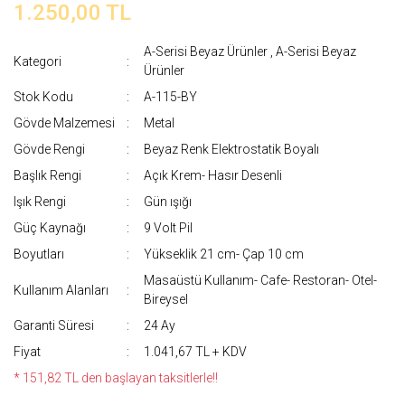
1.250,00 TL
A-Serisi Beyaz Ürünler
,
A-Serisi Beyaz
Kategori
Ürünler
Stok Kodu
A-115-BY
Gövde Malzemesi
Metal
Gövde Rengi
Beyaz Renk Elektrostatik Boyalı
Başlık Rengi
Açık Krem- Hasır Desenli
Işık Rengi
Gün ışığı
Güç Kaynağı
9 Volt Pil
Boyutları
Yükseklik 21 cm- Çap 10 cm
Masaüstü Kullanım- Cafe- Restoran- Otel-
Kullanım Alanları
Bireysel
Garanti Süresi
24 Ay
Fiyat
1.041,67 TL + KDV
* 151,82 TL den başlayan taksitlerle!!