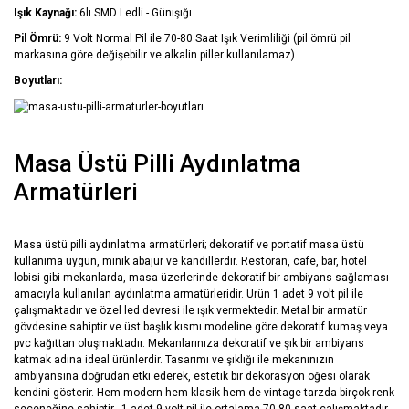
Işık Kaynağı:
6lı SMD Ledli - Günışığı
Pil Ömrü:
9 Volt Normal Pil ile 70-80 Saat Işık Verimliliği (pil ömrü pil
markasına göre değişebilir ve alkalin piller kullanılamaz)
Boyutları:
Masa Üstü Pilli Aydınlatma
Armatürleri
Masa üstü pilli aydınlatma armatürleri; dekoratif ve portatif masa üstü
kullanıma uygun, minik abajur ve kandillerdir. Restoran, cafe, bar, hotel
lobisi gibi mekanlarda, masa üzerlerinde dekoratif bir ambiyans sağlaması
amacıyla kullanılan aydınlatma armatürleridir. Ürün 1 adet 9 volt pil ile
çalışmaktadır ve özel led devresi ile ışık vermektedir. Metal bir armatür
gövdesine sahiptir ve üst başlık kısmı modeline göre dekoratif kumaş veya
pvc kağıttan oluşmaktadır. Mekanlarınıza dekoratif ve şık bir ambiyans
katmak adına ideal ürünlerdir. Tasarımı ve şıklığı ile mekanınızın
ambiyansına doğrudan etki ederek, estetik bir dekorasyon öğesi olarak
kendini gösterir. Hem modern hem klasik hem de vintage tarzda birçok renk
seçeneğine sahiptir. 1 adet 9 volt pil ile ortalama 70-80 saat çalışmaktadır.