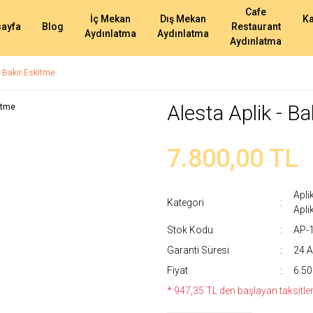
Cafe
İç Mekan
Dış Mekan
K
ayfa
Blog
Restaurant
Aydınlatma
Aydınlatma
Aydınlatma
- Bakır Eskitme
Alesta Aplik - B
7.800,00 TL
Apli
Kategori
Apli
Stok Kodu
AP-
Garanti Süresi
24 A
Fiyat
6.50
* 947,35 TL den başlayan taksitlerl