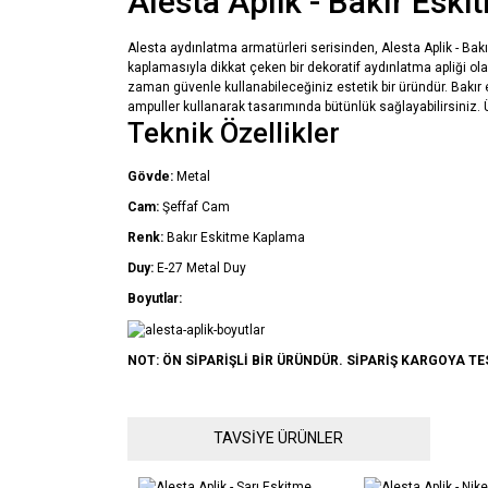
Alesta Aplik - Bakır Eski
Alesta aydınlatma armatürleri serisinden, Alesta Aplik - Bak
kaplamasıyla dikkat çeken bir dekoratif aydınlatma apliği o
zaman güvenle kullanabileceğiniz estetik bir üründür. Bakır 
ampuller kullanarak tasarımında bütünlük sağlayabilirsiniz.
Teknik Özellikler
Gövde:
Metal
Cam:
Şeffaf Cam
Renk:
Bakır Eskitme Kaplama
Duy:
E-27 Metal Duy
Boyutlar:
NOT: ÖN SİPARİŞLİ BİR ÜRÜNDÜR. SİPARİŞ KARGOYA TE
Bu ürünün fiyat bilgisi, resim, ürün açıklamalarında ve 
TAVSİYE ÜRÜNLER
Görüş ve önerileriniz için teşekkür ederiz.