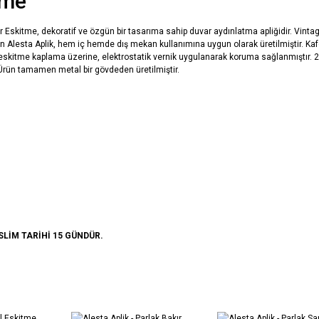
tme
ır Eskitme, dekoratif ve özgün bir tasarıma sahip duvar aydınlatma apliğidir. Vin
lan Alesta Aplik, hem iç hemde dış mekan kullanımına uygun olarak üretilmiştir. K
eskitme kaplama üzerine, elektrostatik vernik uygulanarak koruma sağlanmıştır. 2 
 Ürün tamamen metal bir gövdeden üretilmiştir.
SLİM TARİHİ 15 GÜNDÜR.
diğer konularda yetersiz gördüğünüz noktaları öneri formunu kullanarak tarafımıza
Bu ürüne ilk yorumu siz yapın!