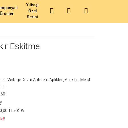
Yılbaşı
ampanyalı
Özel
Ürünler
Serisi
akır Eskitme
kler
,
Vintage Duvar Aplikleri
,
Aplikler
,
Aplikler
,
Metal
kler
160
y
0,00 TL + KDV
e!!