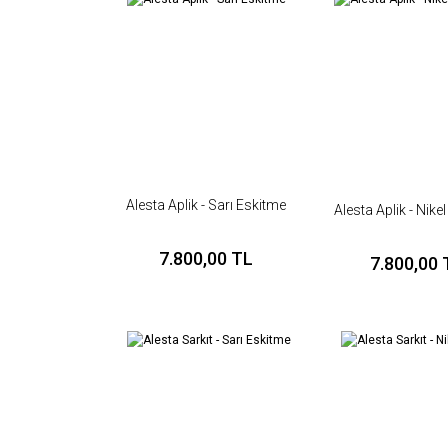
Ürün resmi kalitesiz, bozuk veya görüntülenemiyor.
Ürün açıklamasında eksik bilgiler bulunuyor.
Ürün bilgilerinde hatalar bulunuyor.
Ürün fiyatı diğer sitelerden daha pahalı.
Bu ürüne benzer farklı alternatifler olmalı.
Alesta Aplik - Sarı Eskitme
Alesta Aplik - Nike
7.800,00 TL
7.800,00 