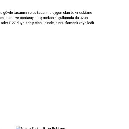
tage gövde tasarımı ve bu tasarıma uygun olan bakır eskitme
afesi, camı ve contasıyla dış mekan koşullarında da uzun
adet E-27 duya sahip olan üründe, rustik flamanlı veya ledli
 iletebilirsiniz.