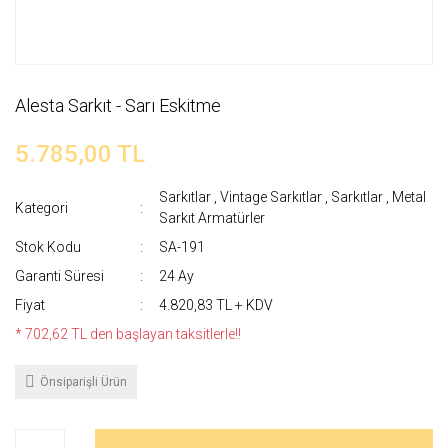
Alesta Sarkıt - Sarı Eskitme
5.785,00 TL
Sarkıtlar
,
Vintage Sarkıtlar
,
Sarkıtlar
,
Metal
Kategori
Sarkıt Armatürler
Stok Kodu
SA-191
Garanti Süresi
24 Ay
Fiyat
4.820,83 TL + KDV
* 702,62 TL den başlayan taksitlerle!!
Önsiparişli Ürün