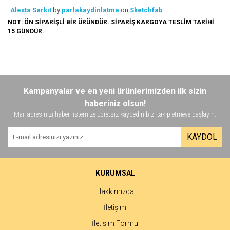
Alesta Sarkıt
by
parlakaydinlatma
on
Sketchfab
NOT: ÖN SİPARİŞLİ BİR ÜRÜNDÜR. SİPARİŞ KARGOYA TESLİM TARİHİ
15 GÜNDÜR.
Bu ürünün fiyat bilgisi, resim, ürün açıklamalarında ve diğer
konularda yetersiz gördüğünüz noktaları öneri formunu kullanarak
Bu ürüne ilk yorumu siz yapın!
Kampanyalar ve en yeni ürünlerimizden ilk sizin
tarafımıza iletebilirsiniz.
Görüş ve önerileriniz için teşekkür ederiz.
haberiniz olsun!
Mail adresinizi haber listemize ücretsiz kaydedin bizi takip etmeye başlayın.
Yorum Yaz
Ürün resmi kalitesiz, bozuk veya görüntülenemiyor.
KAYDOL
Ürün açıklamasında eksik bilgiler bulunuyor.
Ürün bilgilerinde hatalar bulunuyor.
Ürün fiyatı diğer sitelerden daha pahalı.
KURUMSAL
Bu ürüne benzer farklı alternatifler olmalı.
Hakkımızda
İletişim
İletişim Formu