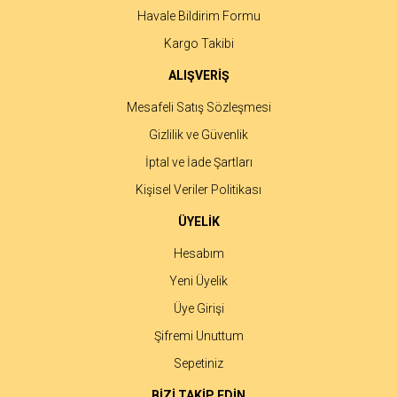
Havale Bildirim Formu
Gönder
Kargo Takibi
ALIŞVERİŞ
Mesafeli Satış Sözleşmesi
Gizlilik ve Güvenlik
İptal ve İade Şartları
Kişisel Veriler Politikası
ÜYELİK
Hesabım
Yeni Üyelik
Üye Girişi
Şifremi Unuttum
Sepetiniz
BİZİ TAKİP EDİN