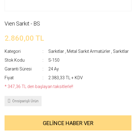
Vien Sarkıt - BS
2.860,00 TL
Kategori
Sarkıtlar
,
Metal Sarkıt Armatürler
,
Sarkıtlar
Stok Kodu
S-150
Garanti Süresi
24 Ay
Fiyat
2.383,33 TL + KDV
* 347,36 TL den başlayan taksitlerle!!
Önsiparişli Ürün
GELİNCE HABER VER