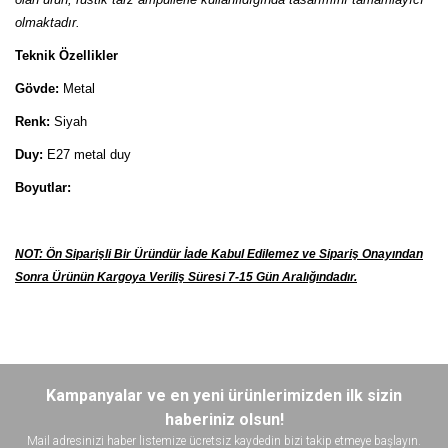
olmaktadır.
Teknik Özellikler
Gövde:
Metal
Renk:
Siyah
Duy:
E27 metal duy
Boyutlar:
NOT: Ön Siparişli Bir Üründür İade Kabul Edilemez ve Sipariş Onayından
Sonra Ürünün Kargoya Veriliş Süresi 7-15 Gün Aralığındadır.
Bu ürünün fiyat bilgisi, resim, ürün açıklamalarında ve diğer
konularda yetersiz gördüğünüz noktaları öneri formunu kullanarak
Bu ürüne ilk yorumu siz yapın!
Kampanyalar ve en yeni ürünlerimizden ilk sizin
tarafımıza iletebilirsiniz.
Görüş ve önerileriniz için teşekkür ederiz.
haberiniz olsun!
Mail adresinizi haber listemize ücretsiz kaydedin bizi takip etmeye başlayın.