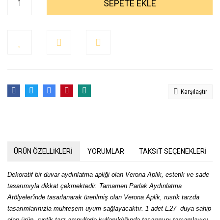
SEPETE EKLE
Karşılaştır
ÜRÜN ÖZELLİKLERİ
YORUMLAR
TAKSİT SEÇENEKLERİ
Dekoratif bir duvar aydınlatma apliği olan Verona Aplik, estetik ve sade
tasarımıyla dikkat çekmektedir. Tamamen Parlak Aydınlatma
Atölyeler'inde tasarlanarak üretilmiş olan Verona Aplik, rustik tarzda
tasarımlarınızla muhteşem uyum sağlayacaktır. 1 adet E27 duya sahip
olan ürün, rustik tarz ampullerle kullanıldığında tasarımını tamamlayıcı