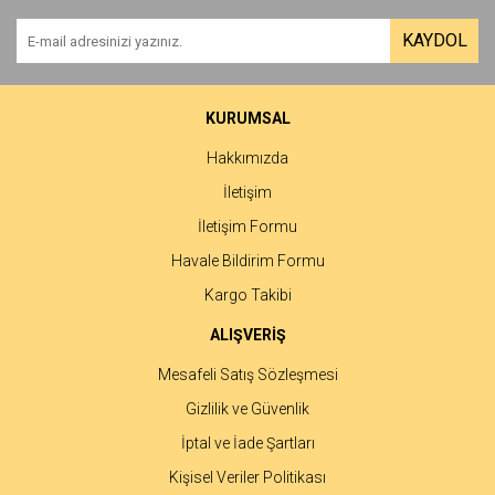
Yorum Yaz
Ürün resmi kalitesiz, bozuk veya görüntülenemiyor.
KAYDOL
Ürün açıklamasında eksik bilgiler bulunuyor.
Ürün bilgilerinde hatalar bulunuyor.
Ürün fiyatı diğer sitelerden daha pahalı.
KURUMSAL
Bu ürüne benzer farklı alternatifler olmalı.
Hakkımızda
İletişim
İletişim Formu
Havale Bildirim Formu
Gönder
Kargo Takibi
ALIŞVERİŞ
Mesafeli Satış Sözleşmesi
Gizlilik ve Güvenlik
İptal ve İade Şartları
Kişisel Veriler Politikası