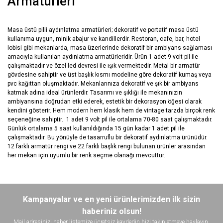
Armatürleri
Masa üstü pilli aydınlatma armatürleri; dekoratif ve portatif masa üstü
kullanıma uygun, minik abajur ve kandillerdir. Restoran, cafe, bar, hotel
lobisi gibi mekanlarda, masa üzerlerinde dekoratif bir ambiyans sağlaması
amacıyla kullanılan aydınlatma armatürleridir. Ürün 1 adet 9 volt pil ile
çalışmaktadır ve özel led devresi ile ışık vermektedir. Metal bir armatür
gövdesine sahiptir ve üst başlık kısmı modeline göre dekoratif kumaş veya
pvc kağıttan oluşmaktadır. Mekanlarınıza dekoratif ve şık bir ambiyans
katmak adına ideal ürünlerdir. Tasarımı ve şıklığı ile mekanınızın
ambiyansına doğrudan etki ederek, estetik bir dekorasyon öğesi olarak
kendini gösterir. Hem modern hem klasik hem de vintage tarzda birçok renk
seçeneğine sahiptir. 1 adet 9 volt pil ile ortalama 70-80 saat çalışmaktadır.
Günlük ortalama 5 saat kullanıldığında 15 gün kadar 1 adet pil ile
çalışmaktadır. Bu yönüyle de tasarruflu bir dekoratif aydınlatma ürünüdür.
12 farklı armatür rengi ve 22 farklı başlık rengi bulunan ürünler arasından
her mekan için uyumlu bir renk seçme olanağı mevcuttur.
Bu ürünün fiyat bilgisi, resim, ürün açıklamalarında ve diğer
konularda yetersiz gördüğünüz noktaları öneri formunu kullanarak
Bu ürüne ilk yorumu siz yapın!
Kampanyalar ve en yeni ürünlerimizden ilk sizin
tarafımıza iletebilirsiniz.
Görüş ve önerileriniz için teşekkür ederiz.
haberiniz olsun!
Mail adresinizi haber listemize ücretsiz kaydedin bizi takip etmeye başlayın.