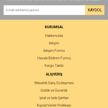
Yorum Yaz
Ürün resmi kalitesiz, bozuk veya görüntülenemiyor.
KAYDOL
Ürün açıklamasında eksik bilgiler bulunuyor.
Ürün bilgilerinde hatalar bulunuyor.
Ürün fiyatı diğer sitelerden daha pahalı.
KURUMSAL
Bu ürüne benzer farklı alternatifler olmalı.
Hakkımızda
İletişim
İletişim Formu
Havale Bildirim Formu
Gönder
Kargo Takibi
ALIŞVERİŞ
Mesafeli Satış Sözleşmesi
Gizlilik ve Güvenlik
İptal ve İade Şartları
Kişisel Veriler Politikası