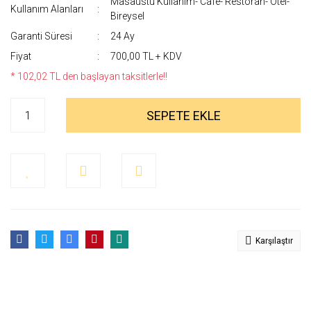
Masaüstü Kullanım- Cafe- Restoran- Otel-
Kullanım Alanları
Bireysel
Garanti Süresi
24 Ay
Fiyat
700,00 TL + KDV
* 102,02 TL den başlayan taksitlerle!!
SEPETE EKLE
Karşılaştır