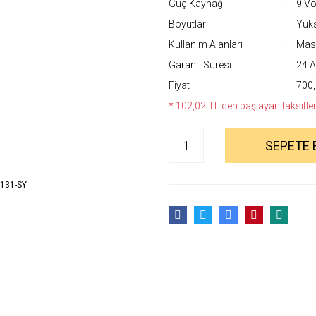
Güç Kaynağı
9 Vol
Boyutları
Yüks
Kullanım Alanları
Masa
Garanti Süresi
24 A
Fiyat
700,
* 102,02 TL den başlayan taksitlerl
SEPETE 