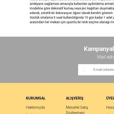
ambiyans sağlaması amacıyla kullanılan aydınlatma armatürleri
modeline göre dekoratif kumaş veya pvc kağıttan oluşmaktadı
ederek, estetik bir dekorasyon öğesi olarak kendini gösterir
Günlük ortalama 5 saat kullanıldığında 15 gün kadar 1 adet pil
arasından her mekan için uyumlu bir renk seçme olanağı me
Bu ürünün fiyat bilgisi, resim, ürün açıklamalarında ve 
Görüş ve önerileriniz için teşekkür ederiz.
Kampanyalar
Ürün resmi kalitesiz, bozuk veya görüntülenemiyor.
Mail adr
Ürün açıklamasında eksik bilgiler bulunuyor.
Ürün bilgilerinde hatalar bulunuyor.
Ürün fiyatı diğer sitelerden daha pahalı.
Bu ürüne benzer farklı alternatifler olmalı.
KURUMSAL
ALIŞVERİŞ
ÜYEL
Hakkımızda
Mesafeli Satış
Hes
Sözleşmesi