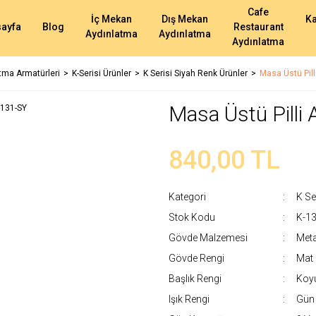
Cafe
İç Mekan
Dış Mekan
K
ayfa
Blog
Restaurant
Aydınlatma
Aydınlatma
Aydınlatma
atma Armatürleri
K-Serisi Ürünler
K Serisi Siyah Renk Ürünler
Masa Üstü Pill
Masa Üstü Pilli
840,00 TL
Kategori
K Se
Stok Kodu
K-1
Gövde Malzemesi
Meta
Gövde Rengi
Mat 
Başlık Rengi
Koyu
Işık Rengi
Gün 