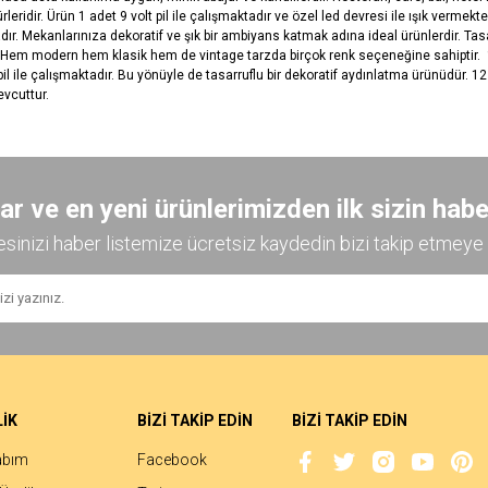
dir. Ürün 1 adet 9 volt pil ile çalışmaktadır ve özel led devresi ile ışık vermekted
r. Mekanlarınıza dekoratif ve şık bir ambiyans katmak adına ideal ürünlerdir. Tas
. Hem modern hem klasik hem de vintage tarzda birçok renk seçeneğine sahiptir. 1 
 ile çalışmaktadır. Bu yönüyle de tasarruflu bir dekoratif aydınlatma ürünüdür. 12 f
vcuttur.
diğer konularda yetersiz gördüğünüz noktaları öneri formunu kullanarak tarafımıza
Bu ürüne ilk yorumu siz yapın!
 ve en yeni ürünlerimizden ilk sizin habe
esinizi haber listemize ücretsiz kaydedin bizi takip etmeye 
Yorum Yaz
İK
BİZİ TAKİP EDİN
BİZİ TAKİP EDİN
abım
Facebook