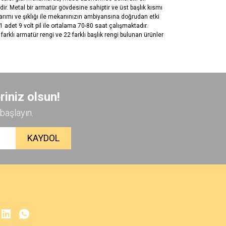
ir. Metal bir armatür gövdesine sahiptir ve üst başlık kısmı
arımı ve şıklığı ile mekanınızın ambiyansına doğrudan etki
adet 9 volt pil ile ortalama 70-80 saat çalışmaktadır.
arklı armatür rengi ve 22 farklı başlık rengi bulunan ürünler
 iletebilirsiniz.
riniz olsun!
başlayın.
KAYDOL