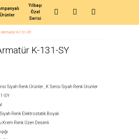
Yılbaşı
ampanyalı
Özel
Ürünler
Serisi
i Armatür K-131-SY
 Armatür K-131-SY
risi Siyah Renk Ürünler
,
K Serisi Siyah Renk Ürünler
31-SY
l
Siyah Renk Elektrostatik Boyalı
 Krem Renk Üzeri Desenli
ışığı