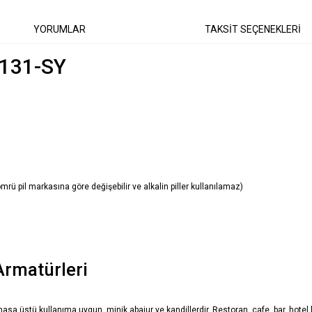
YORUMLAR
TAKSİT SEÇENEKLERİ
-131-SY
 ömrü pil markasına göre değişebilir ve alkalin piller kullanılamaz)
Armatürleri
 masa üstü kullanıma uygun, minik abajur ve kandillerdir. Restoran, cafe, bar, hotel