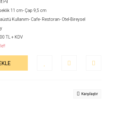
t Pil
eklik 11 cm- Çap 9,5 cm
üstü Kullanım- Cafe- Restoran- Otel-Bireysel
y
00 TL + KDV
e!!
EKLE
Karşılaştır