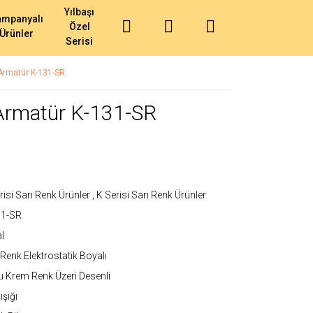
Yılbaşı
ampanyalı
Özel
Ürünler
Serisi
 Armatür K-131-SR
 Armatür K-131-SR
risi Sarı Renk Ürünler
,
K Serisi Sarı Renk Ürünler
31-SR
l
 Renk Elektrostatik Boyalı
 Krem Renk Üzeri Desenli
ışığı