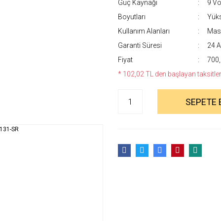
Güç Kaynağı
9 Vol
Boyutları
Yüks
Kullanım Alanları
Masa
Garanti Süresi
24 A
Fiyat
700,
* 102,02 TL den başlayan taksitlerl
SEPETE 