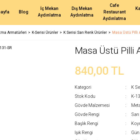
Cafe
İç Mekan
Dış Mekan
K
ayfa
Blog
Restaurant
Aydınlatma
Aydınlatma
Aydınlatma
atma Armatürleri
K-Serisi Ürünler
K Serisi Sarı Renk Ürünler
Masa Üstü Pilli
Masa Üstü Pilli
840,00 TL
Kategori
K Se
Stok Kodu
K-1
Gövde Malzemesi
Meta
Gövde Rengi
Sarı
Başlık Rengi
Koyu
Işık Rengi
Gün 