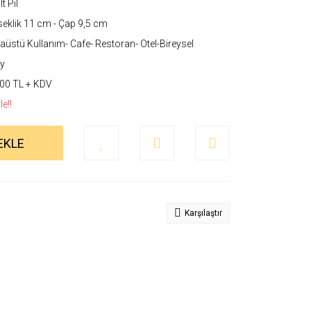
t Pil
eklik 11 cm - Çap 9,5 cm
üstü Kullanım- Cafe- Restoran- Otel-Bireysel
y
00 TL + KDV
e!!
EKLE
Karşılaştır