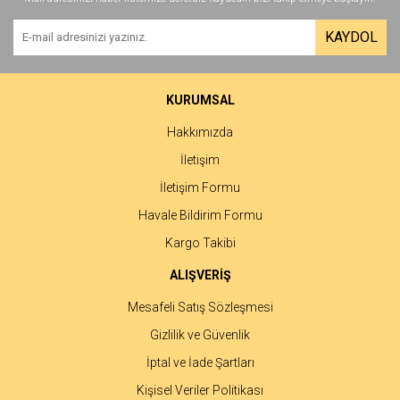
Yorum Yaz
Ürün resmi kalitesiz, bozuk veya görüntülenemiyor.
KAYDOL
Ürün açıklamasında eksik bilgiler bulunuyor.
Ürün bilgilerinde hatalar bulunuyor.
Ürün fiyatı diğer sitelerden daha pahalı.
KURUMSAL
Bu ürüne benzer farklı alternatifler olmalı.
Hakkımızda
İletişim
İletişim Formu
Havale Bildirim Formu
Gönder
Kargo Takibi
ALIŞVERİŞ
Mesafeli Satış Sözleşmesi
Gizlilik ve Güvenlik
İptal ve İade Şartları
Kişisel Veriler Politikası