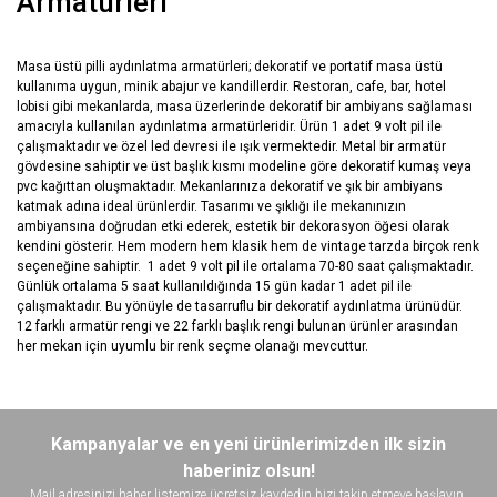
Armatürleri
Masa üstü pilli aydınlatma armatürleri; dekoratif ve portatif masa üstü
kullanıma uygun, minik abajur ve kandillerdir. Restoran, cafe, bar, hotel
lobisi gibi mekanlarda, masa üzerlerinde dekoratif bir ambiyans sağlaması
amacıyla kullanılan aydınlatma armatürleridir. Ürün 1 adet 9 volt pil ile
çalışmaktadır ve özel led devresi ile ışık vermektedir. Metal bir armatür
gövdesine sahiptir ve üst başlık kısmı modeline göre dekoratif kumaş veya
pvc kağıttan oluşmaktadır. Mekanlarınıza dekoratif ve şık bir ambiyans
katmak adına ideal ürünlerdir. Tasarımı ve şıklığı ile mekanınızın
ambiyansına doğrudan etki ederek, estetik bir dekorasyon öğesi olarak
kendini gösterir. Hem modern hem klasik hem de vintage tarzda birçok renk
seçeneğine sahiptir. 1 adet 9 volt pil ile ortalama 70-80 saat çalışmaktadır.
Günlük ortalama 5 saat kullanıldığında 15 gün kadar 1 adet pil ile
çalışmaktadır. Bu yönüyle de tasarruflu bir dekoratif aydınlatma ürünüdür.
12 farklı armatür rengi ve 22 farklı başlık rengi bulunan ürünler arasından
her mekan için uyumlu bir renk seçme olanağı mevcuttur.
Bu ürünün fiyat bilgisi, resim, ürün açıklamalarında ve diğer
konularda yetersiz gördüğünüz noktaları öneri formunu kullanarak
Bu ürüne ilk yorumu siz yapın!
Kampanyalar ve en yeni ürünlerimizden ilk sizin
tarafımıza iletebilirsiniz.
Görüş ve önerileriniz için teşekkür ederiz.
haberiniz olsun!
Mail adresinizi haber listemize ücretsiz kaydedin bizi takip etmeye başlayın.