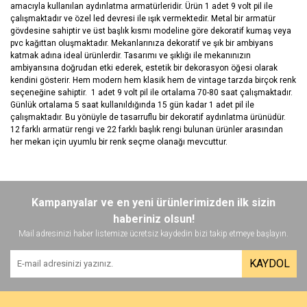
amacıyla kullanılan aydınlatma armatürleridir. Ürün 1 adet 9 volt pil ile
çalışmaktadır ve özel led devresi ile ışık vermektedir. Metal bir armatür
gövdesine sahiptir ve üst başlık kısmı modeline göre dekoratif kumaş veya
pvc kağıttan oluşmaktadır. Mekanlarınıza dekoratif ve şık bir ambiyans
katmak adına ideal ürünlerdir. Tasarımı ve şıklığı ile mekanınızın
ambiyansına doğrudan etki ederek, estetik bir dekorasyon öğesi olarak
kendini gösterir. Hem modern hem klasik hem de vintage tarzda birçok renk
seçeneğine sahiptir. 1 adet 9 volt pil ile ortalama 70-80 saat çalışmaktadır.
Günlük ortalama 5 saat kullanıldığında 15 gün kadar 1 adet pil ile
çalışmaktadır. Bu yönüyle de tasarruflu bir dekoratif aydınlatma ürünüdür.
12 farklı armatür rengi ve 22 farklı başlık rengi bulunan ürünler arasından
her mekan için uyumlu bir renk seçme olanağı mevcuttur.
Bu ürünün fiyat bilgisi, resim, ürün açıklamalarında ve diğer
konularda yetersiz gördüğünüz noktaları öneri formunu kullanarak
Bu ürüne ilk yorumu siz yapın!
Kampanyalar ve en yeni ürünlerimizden ilk sizin
tarafımıza iletebilirsiniz.
Görüş ve önerileriniz için teşekkür ederiz.
haberiniz olsun!
Mail adresinizi haber listemize ücretsiz kaydedin bizi takip etmeye başlayın.
Yorum Yaz
Ürün resmi kalitesiz, bozuk veya görüntülenemiyor.
KAYDOL
Ürün açıklamasında eksik bilgiler bulunuyor.
Ürün bilgilerinde hatalar bulunuyor.