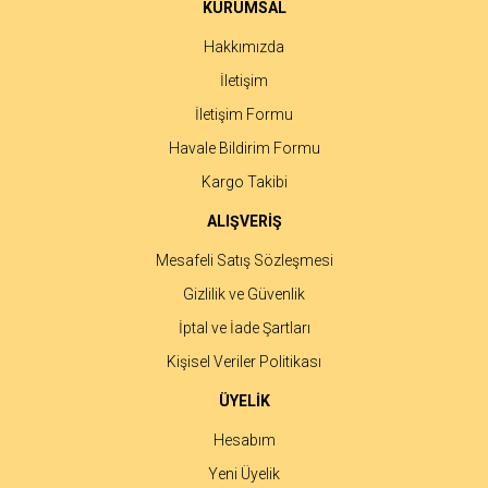
Ürün fiyatı diğer sitelerden daha pahalı.
KURUMSAL
Bu ürüne benzer farklı alternatifler olmalı.
Hakkımızda
İletişim
İletişim Formu
Havale Bildirim Formu
Gönder
Kargo Takibi
ALIŞVERİŞ
Mesafeli Satış Sözleşmesi
Gizlilik ve Güvenlik
İptal ve İade Şartları
Kişisel Veriler Politikası
ÜYELİK
Hesabım
Yeni Üyelik