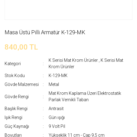
Masa Üstü Pilli Armatür K-129-MK
840,00 TL
K Serisi Mat Krom Ürünler
,
K Serisi Mat
Kategori
Krom Ürünler
Stok Kodu
K-129-MK
Gövde Malzemesi
Metal
Mat Krom Kaplama Üzeri Elektrostatik
Gövde Rengi
Parlak Vernikli Taban
Başlık Rengi
Antrasit
Işık Rengi
Gün ışığı
Güç Kaynağı
9 Volt Pil
Boyutları
Yükseklik 11 cm - Çap 9,5 cm