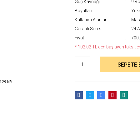
Güç Kaynağı
9 Vol
Boyutları
Yüks
Kullanım Alanları
Masa
Garanti Süresi
24 A
Fiyat
700,
* 102,02 TL den başlayan taksitlerl
SEPETE 