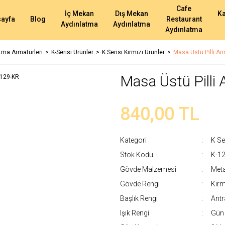
Cafe
İç Mekan
Dış Mekan
K
ayfa
Blog
Restaurant
Aydınlatma
Aydınlatma
Aydınlatma
atma Armatürleri
K-Serisi Ürünler
K Serisi Kırmızı Ürünler
Masa Üstü Pilli Ar
Masa Üstü Pilli
840,00 TL
Kategori
K Se
Stok Kodu
K-1
Gövde Malzemesi
Meta
Gövde Rengi
Kırm
Başlık Rengi
Antr
Işık Rengi
Gün 