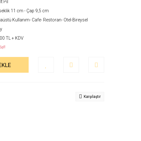
t Pil
eklik 11 cm - Çap 9,5 cm
üstü Kullanım- Cafe- Restoran- Otel-Bireysel
y
00 TL + KDV
e!!
EKLE
Karşılaştır