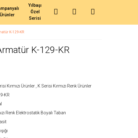
Yılbaşı
ampanyalı
Özel
Ürünler
Serisi
matür K-129-KR
 Armatür K-129-KR
risi Kırmızı Ürünler
,
K Serisi Kırmızı Renk Ürünler
29-KR
l
ızı Renk Elektrostatik Boyalı Taban
asit
ışığı