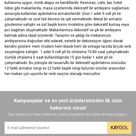
kullanıma uygun, minik abajur ve kandillerdir. Restoran, cafe, bar, hotel
lobisi gibi mekanlarda, masa üzerlerinde dekoratif bir ambiyans sağlaması
amacıyla kullanılan aydınlatma armatürleridir. Ürün 1 adet 9 volt pil ile
çalışmaktadır ve özel led devresi ile ışık vermektedir. Metal bir armatür
gövdesine sahiptir ve üst başlık kısmı modeline göre dekoratif kumaş veya
pvc kağıttan oluşmaktadır. Mekanlarınıza dekoratif ve şık bir ambiyans
katmak adına ideal ürünlerdir. Tasarımı ve şıklığı ile mekanınızın
ambiyansına doğrudan etki ederek, estetik bir dekorasyon öğesi olarak
kendini gösterir. Hem modern hem klasik hem de vintage tarzda birçok renk
seçeneğine sahiptir. 1 adet 9 volt pil ile ortalama 70-80 saat çalışmaktadır.
Günlük ortalama 5 saat kullanıldığında 15 gün kadar 1 adet pil ile
çalışmaktadır. Bu yönüyle de tasarruflu bir dekoratif aydınlatma ürünüdür.
12 farklı armatür rengi ve 22 farklı başlık rengi bulunan ürünler arasından
her mekan için uyumlu bir renk seçme olanağı mevcuttur.
Bu ürünün fiyat bilgisi, resim, ürün açıklamalarında ve diğer
konularda yetersiz gördüğünüz noktaları öneri formunu kullanarak
Bu ürüne ilk yorumu siz yapın!
Kampanyalar ve en yeni ürünlerimizden ilk sizin
tarafımıza iletebilirsiniz.
Görüş ve önerileriniz için teşekkür ederiz.
haberiniz olsun!
Mail adresinizi haber listemize ücretsiz kaydedin bizi takip etmeye başlayın.
Yorum Yaz
Ürün resmi kalitesiz, bozuk veya görüntülenemiyor.
KAYDOL
Ürün açıklamasında eksik bilgiler bulunuyor.