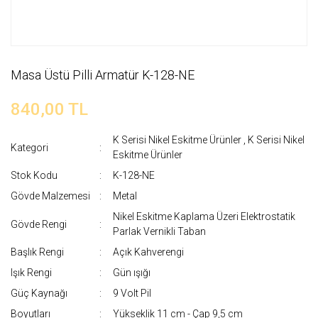
Masa Üstü Pilli Armatür K-128-NE
840,00 TL
K Serisi Nikel Eskitme Ürünler
,
K Serisi Nikel
Kategori
Eskitme Ürünler
Stok Kodu
K-128-NE
Gövde Malzemesi
Metal
Nikel Eskitme Kaplama Üzeri Elektrostatik
Gövde Rengi
Parlak Vernikli Taban
Başlık Rengi
Açık Kahverengi
Işık Rengi
Gün ışığı
Güç Kaynağı
9 Volt Pil
Boyutları
Yükseklik 11 cm - Çap 9,5 cm