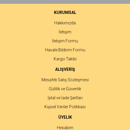
Ürün bilgilerinde hatalar bulunuyor.
Ürün fiyatı diğer sitelerden daha pahalı.
KURUMSAL
Bu ürüne benzer farklı alternatifler olmalı.
Hakkımızda
İletişim
İletişim Formu
Havale Bildirim Formu
Gönder
Kargo Takibi
ALIŞVERİŞ
Mesafeli Satış Sözleşmesi
Gizlilik ve Güvenlik
İptal ve İade Şartları
Kişisel Veriler Politikası
ÜYELİK
Hesabım