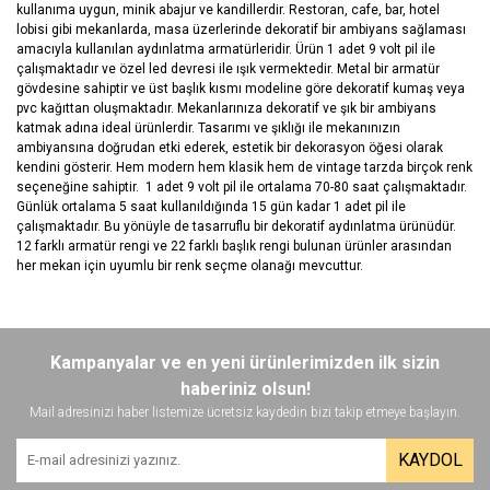
kullanıma uygun, minik abajur ve kandillerdir. Restoran, cafe, bar, hotel
lobisi gibi mekanlarda, masa üzerlerinde dekoratif bir ambiyans sağlaması
amacıyla kullanılan aydınlatma armatürleridir. Ürün 1 adet 9 volt pil ile
çalışmaktadır ve özel led devresi ile ışık vermektedir. Metal bir armatür
gövdesine sahiptir ve üst başlık kısmı modeline göre dekoratif kumaş veya
pvc kağıttan oluşmaktadır. Mekanlarınıza dekoratif ve şık bir ambiyans
katmak adına ideal ürünlerdir. Tasarımı ve şıklığı ile mekanınızın
ambiyansına doğrudan etki ederek, estetik bir dekorasyon öğesi olarak
kendini gösterir. Hem modern hem klasik hem de vintage tarzda birçok renk
seçeneğine sahiptir. 1 adet 9 volt pil ile ortalama 70-80 saat çalışmaktadır.
Günlük ortalama 5 saat kullanıldığında 15 gün kadar 1 adet pil ile
çalışmaktadır. Bu yönüyle de tasarruflu bir dekoratif aydınlatma ürünüdür.
12 farklı armatür rengi ve 22 farklı başlık rengi bulunan ürünler arasından
her mekan için uyumlu bir renk seçme olanağı mevcuttur.
Bu ürünün fiyat bilgisi, resim, ürün açıklamalarında ve diğer
konularda yetersiz gördüğünüz noktaları öneri formunu kullanarak
Bu ürüne ilk yorumu siz yapın!
Kampanyalar ve en yeni ürünlerimizden ilk sizin
tarafımıza iletebilirsiniz.
Görüş ve önerileriniz için teşekkür ederiz.
haberiniz olsun!
Mail adresinizi haber listemize ücretsiz kaydedin bizi takip etmeye başlayın.
Yorum Yaz
Ürün resmi kalitesiz, bozuk veya görüntülenemiyor.
KAYDOL
Ürün açıklamasında eksik bilgiler bulunuyor.