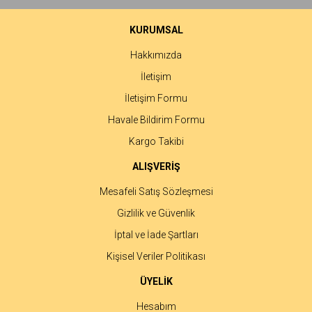
Ürün bilgilerinde hatalar bulunuyor.
Ürün fiyatı diğer sitelerden daha pahalı.
KURUMSAL
Bu ürüne benzer farklı alternatifler olmalı.
Hakkımızda
İletişim
İletişim Formu
Havale Bildirim Formu
Gönder
Kargo Takibi
ALIŞVERİŞ
Mesafeli Satış Sözleşmesi
Gizlilik ve Güvenlik
İptal ve İade Şartları
Kişisel Veriler Politikası
ÜYELİK
Hesabım