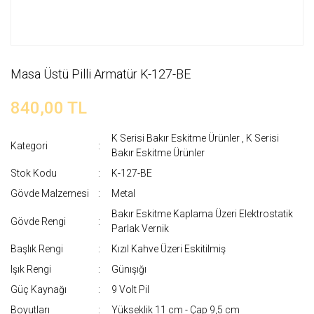
Masa Üstü Pilli Armatür K-127-BE
840,00 TL
K Serisi Bakır Eskitme Ürünler
,
K Serisi
Kategori
Bakır Eskitme Ürünler
Stok Kodu
K-127-BE
Gövde Malzemesi
Metal
Bakır Eskitme Kaplama Üzeri Elektrostatik
Gövde Rengi
Parlak Vernik
Başlık Rengi
Kızıl Kahve Üzeri Eskitilmiş
Işık Rengi
Günışığı
Güç Kaynağı
9 Volt Pil
Boyutları
Yükseklik 11 cm - Çap 9,5 cm