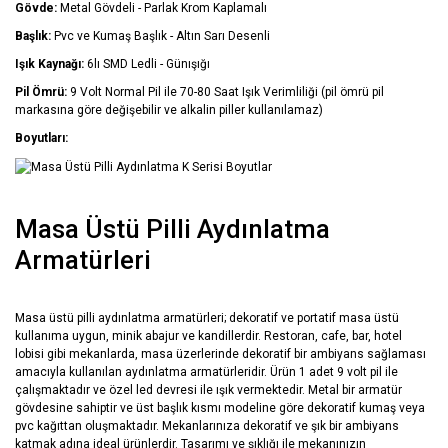
Gövde:
Metal Gövdeli - Parlak Krom Kaplamalı
Başlık:
Pvc ve Kumaş Başlık - Altın Sarı Desenli
Işık Kaynağı:
6lı SMD Ledli - Günışığı
Pil Ömrü:
9 Volt Normal Pil ile 70-80 Saat Işık Verimliliği (pil ömrü pil
markasına göre değişebilir ve alkalin piller kullanılamaz)
Boyutları:
Masa Üstü Pilli Aydınlatma
Armatürleri
Masa üstü pilli aydınlatma armatürleri; dekoratif ve portatif masa üstü
kullanıma uygun, minik abajur ve kandillerdir. Restoran, cafe, bar, hotel
lobisi gibi mekanlarda, masa üzerlerinde dekoratif bir ambiyans sağlaması
amacıyla kullanılan aydınlatma armatürleridir. Ürün 1 adet 9 volt pil ile
çalışmaktadır ve özel led devresi ile ışık vermektedir. Metal bir armatür
gövdesine sahiptir ve üst başlık kısmı modeline göre dekoratif kumaş veya
pvc kağıttan oluşmaktadır. Mekanlarınıza dekoratif ve şık bir ambiyans
katmak adına ideal ürünlerdir. Tasarımı ve şıklığı ile mekanınızın