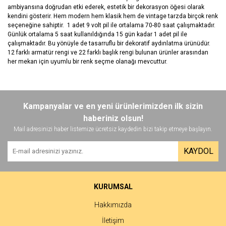
ambiyansına doğrudan etki ederek, estetik bir dekorasyon öğesi olarak
kendini gösterir. Hem modern hem klasik hem de vintage tarzda birçok renk
seçeneğine sahiptir. 1 adet 9 volt pil ile ortalama 70-80 saat çalışmaktadır.
Günlük ortalama 5 saat kullanıldığında 15 gün kadar 1 adet pil ile
çalışmaktadır. Bu yönüyle de tasarruflu bir dekoratif aydınlatma ürünüdür.
12 farklı armatür rengi ve 22 farklı başlık rengi bulunan ürünler arasından
her mekan için uyumlu bir renk seçme olanağı mevcuttur.
Bu ürünün fiyat bilgisi, resim, ürün açıklamalarında ve diğer
konularda yetersiz gördüğünüz noktaları öneri formunu kullanarak
Bu ürüne ilk yorumu siz yapın!
Kampanyalar ve en yeni ürünlerimizden ilk sizin
tarafımıza iletebilirsiniz.
Görüş ve önerileriniz için teşekkür ederiz.
haberiniz olsun!
Mail adresinizi haber listemize ücretsiz kaydedin bizi takip etmeye başlayın.
Yorum Yaz
Ürün resmi kalitesiz, bozuk veya görüntülenemiyor.
KAYDOL
Ürün açıklamasında eksik bilgiler bulunuyor.
Ürün bilgilerinde hatalar bulunuyor.
Ürün fiyatı diğer sitelerden daha pahalı.
KURUMSAL
Bu ürüne benzer farklı alternatifler olmalı.
Hakkımızda
İletişim