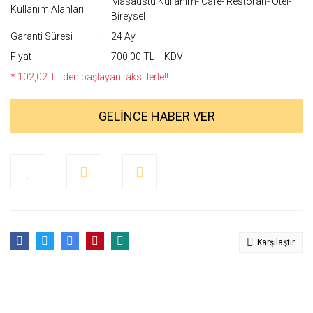
Masaüstü Kullanım- Cafe- Restoran- Otel-
Kullanım Alanları
Bireysel
Garanti Süresi
24 Ay
Fiyat
700,00 TL + KDV
* 102,02 TL den başlayan taksitlerle!!
GELİNCE HABER VER
Karşılaştır