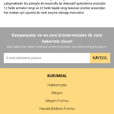
çalışmaktadır. Bu yönüyle de tasarruflu bir dekoratif aydınlatma ürünüdür.
12 farklı armatür rengi ve 22 farklı başlık rengi bulunan ürünler arasından
her mekan için uyumlu bir renk seçme olanağı mevcuttur.
Bu ürünün fiyat bilgisi, resim, ürün açıklamalarında ve diğer
konularda yetersiz gördüğünüz noktaları öneri formunu kullanarak
Bu ürüne ilk yorumu siz yapın!
Kampanyalar ve en yeni ürünlerimizden ilk sizin
tarafımıza iletebilirsiniz.
Görüş ve önerileriniz için teşekkür ederiz.
haberiniz olsun!
Mail adresinizi haber listemize ücretsiz kaydedin bizi takip etmeye başlayın.
Yorum Yaz
Ürün resmi kalitesiz, bozuk veya görüntülenemiyor.
KAYDOL
Ürün açıklamasında eksik bilgiler bulunuyor.
Ürün bilgilerinde hatalar bulunuyor.
Ürün fiyatı diğer sitelerden daha pahalı.
KURUMSAL
Bu ürüne benzer farklı alternatifler olmalı.
Hakkımızda
İletişim
İletişim Formu
Havale Bildirim Formu