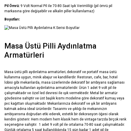
Pil Ömrü:
9 Volt Normal Pil ile 70-80 Saat Işık Verimliliği (pil ömrü pil
markasına göre değişebilir ve alkalin piller kullanılamaz)
Boyutları:
Masa Üstü Pilli Aydınlatma
Armatürleri
Masa üstü pilli aydınlatma armatürleri; dekoratif ve portatif masa üstü
kullanıma uygun, minik abajur ve kandillerdir. Restoran, cafe, bar, hotel
lobisi gibi mekanlarda, masa üzerlerinde dekoratif bir ambiyans sağlaması
amacıyla kullanılan aydınlatma armatürleridir. Ürün 1 adet 9 volt pil ile
çalışmaktadır ve özel led devresi ile ışık vermektedir. Metal bir armatür
gövdesine sahiptir ve üst başlık kısmı modeline göre dekoratif kumaş veya
pvc kağıttan oluşmaktadır. Mekanlarınıza dekoratif ve şık bir ambiyans
katmak adına ideal ürünlerdir. Tasarımı ve şıklığı ile mekanınızın
ambiyansına doğrudan etki ederek, estetik bir dekorasyon öğesi olarak
kendini gösterir. Hem modern hem klasik hem de vintage tarzda birçok renk
seçeneğine sahiptir. 1 adet 9 volt pil ile ortalama 70-80 saat çalışmaktadır.
Günlük ortalama 5 saat kullanıldığında 15 gün kadar 1 adet pil ile