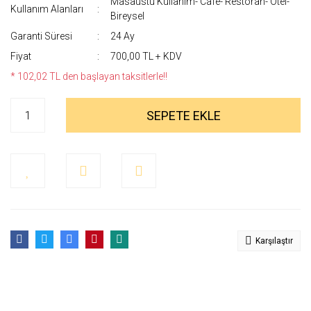
Masaüstü Kullanım- Cafe- Restoran- Otel-
Kullanım Alanları
Bireysel
Garanti Süresi
24 Ay
Fiyat
700,00 TL + KDV
* 102,02 TL den başlayan taksitlerle!!
SEPETE EKLE
Karşılaştır