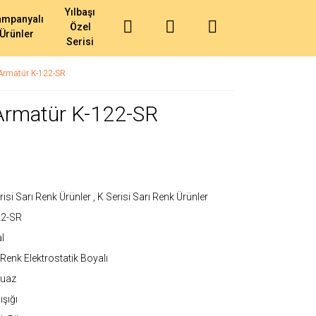
Yılbaşı
ampanyalı
Özel
Ürünler
Serisi
 Armatür K-122-SR
 Armatür K-122-SR
risi Sarı Renk Ürünler
,
K Serisi Sarı Renk Ürünler
22-SR
l
 Renk Elektrostatik Boyalı
kuaz
ışığı