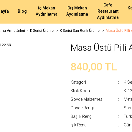
Cafe
İç Mekan
Dış Mekan
K
ayfa
Blog
Restaurant
Aydınlatma
Aydınlatma
Aydınlatma
atma Armatürleri
K-Serisi Ürünler
K Serisi Sarı Renk Ürünler
Masa Üstü Pilli
Masa Üstü Pilli
840,00 TL
Kategori
K Se
Stok Kodu
K-1
Gövde Malzemesi
Meta
Gövde Rengi
Sarı
Başlık Rengi
Tur
Işık Rengi
Gün 