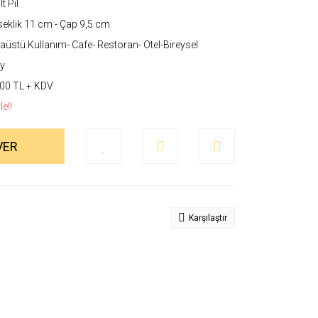
t Pil
eklik 11 cm - Çap 9,5 cm
üstü Kullanım- Cafe- Restoran- Otel-Bireysel
y
00 TL + KDV
e!!
VER
Karşılaştır