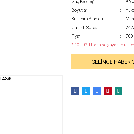
Güç Kaynağı
9 Vol
Boyutları
Yüks
Kullanım Alanları
Masa
Garanti Süresi
24 A
Fiyat
700,
* 102,02 TL den başlayan taksitlerl
GELİNCE HABER 