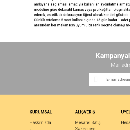
ambiyans sağlaması amacıyla kullanılan aydınlatma armatürleri
modeline göre dekoratif kumaş veya pvc kağıttan oluşmaktadı
ederek, estetik bir dekorasyon öğesi olarak kendini gösterir
Günlük ortalama 5 saat kullanıldığında 15 gün kadar 1 adet pil
arasından her mekan için uyumlu bir renk seçme olanağı me
Bu ürünün fiyat bilgisi, resim, ürün açıklamalarında ve 
Görüş ve önerileriniz için teşekkür ederiz.
Kampanyalar
Ürün resmi kalitesiz, bozuk veya görüntülenemiyor.
Mail adr
Ürün açıklamasında eksik bilgiler bulunuyor.
Ürün bilgilerinde hatalar bulunuyor.
Ürün fiyatı diğer sitelerden daha pahalı.
Bu ürüne benzer farklı alternatifler olmalı.
KURUMSAL
ALIŞVERİŞ
ÜYEL
Hakkımızda
Mesafeli Satış
Hes
Sözleşmesi