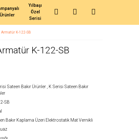
Yılbaşı
ampanyalı
Özel
Ürünler
Serisi
i Armatür K-122-SB
 Armatür K-122-SB
risi Sateen Bakır Ürünler
,
K Serisi Sateen Bakır
ler
22-SB
l
en Bakır Kaplama Üzeri Elektrostatik Mat Vernikli
kuaz
ışığı