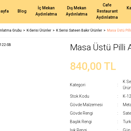
Cafe
İç Mekan
Dış Mekan
K
ayfa
Blog
Restaurant
Aydınlatma
Aydınlatma
Aydınlatma
nlatma Grubu
K-Serisi Ürünler
K Serisi Sateen Bakır Ürünler
Masa Üstü Pill
Masa Üstü Pilli
840,00 TL
K Se
Kategori
Ürün
Stok Kodu
K-1
Gövde Malzemesi
Meta
Gövde Rengi
Sate
Başlık Rengi
Tur
Işık Rengi
Gün 