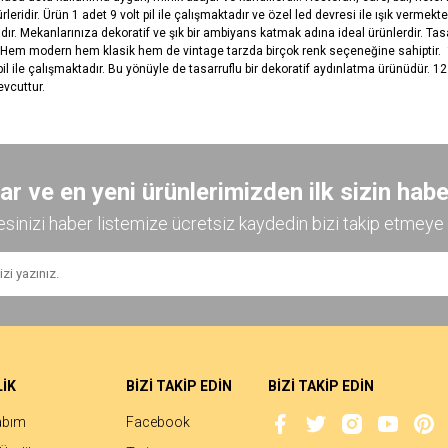
dir. Ürün 1 adet 9 volt pil ile çalışmaktadır ve özel led devresi ile ışık vermekted
r. Mekanlarınıza dekoratif ve şık bir ambiyans katmak adına ideal ürünlerdir. Tas
. Hem modern hem klasik hem de vintage tarzda birçok renk seçeneğine sahiptir. 1 
 ile çalışmaktadır. Bu yönüyle de tasarruflu bir dekoratif aydınlatma ürünüdür. 12 f
vcuttur.
diğer konularda yetersiz gördüğünüz noktaları öneri formunu kullanarak tarafımıza
Bu ürüne ilk yorumu siz yapın!
 ve en yeni ürünlerimizden ilk sizin habe
esinizi haber listemize ücretsiz kaydedin bizi takip etmeye 
Yorum Yaz
İK
BİZİ TAKİP EDİN
BİZİ TAKİP EDİN
abım
Facebook