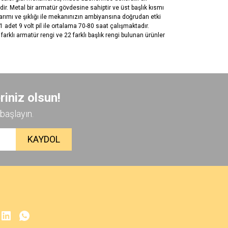
ir. Metal bir armatür gövdesine sahiptir ve üst başlık kısmı
arımı ve şıklığı ile mekanınızın ambiyansına doğrudan etki
adet 9 volt pil ile ortalama 70-80 saat çalışmaktadır.
arklı armatür rengi ve 22 farklı başlık rengi bulunan ürünler
 iletebilirsiniz.
riniz olsun!
başlayın.
KAYDOL