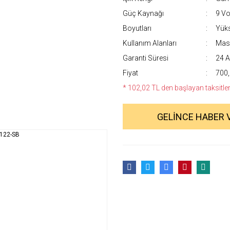
Güç Kaynağı
9 Vol
Boyutları
Yüks
Kullanım Alanları
Masa
Garanti Süresi
24 A
Fiyat
700,
* 102,02 TL den başlayan taksitlerl
GELİNCE HABER 