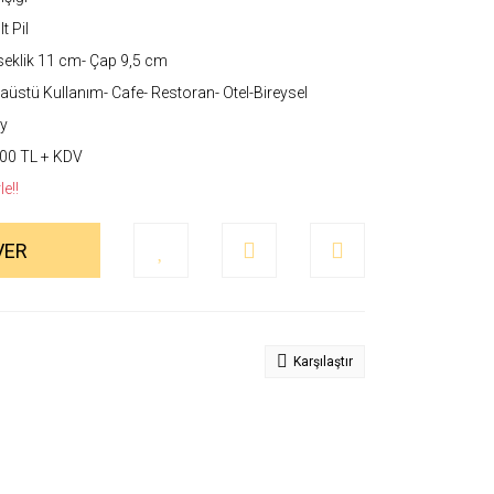
t Pil
eklik 11 cm- Çap 9,5 cm
üstü Kullanım- Cafe- Restoran- Otel-Bireysel
y
00 TL + KDV
e!!
VER
Karşılaştır