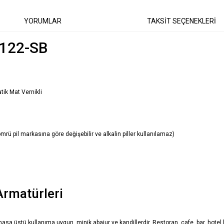
YORUMLAR
TAKSİT SEÇENEKLERİ
-122-SB
tik Mat Vernikli
 ömrü pil markasına göre değişebilir ve alkalin piller kullanılamaz)
Armatürleri
 masa üstü kullanıma uygun, minik abajur ve kandillerdir. Restoran, cafe, bar, hotel