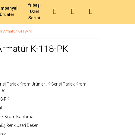
Yılbaşı
ampanyalı
Özel
Ürünler
Serisi
li Armatür K-118-PK
 Armatür K-118-PK
risi Parlak Krom Ürünler
,
K Serisi Parlak Krom
ler
18-PK
l
ak Krom Kaplamalı
ş Renk Üzeri Desenli
ışığı