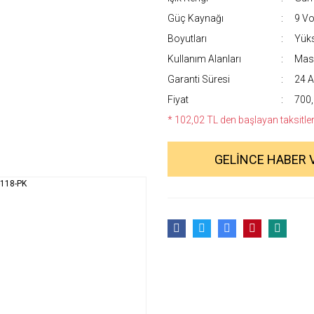
Güç Kaynağı
9 Vol
Boyutları
Yüks
Kullanım Alanları
Masa
Garanti Süresi
24 A
Fiyat
700,
* 102,02 TL den başlayan taksitlerl
GELİNCE HABER 