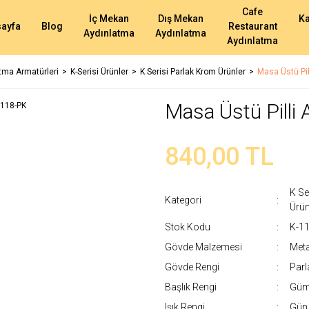
Cafe
İç Mekan
Dış Mekan
K
ayfa
Blog
Restaurant
Aydınlatma
Aydınlatma
Aydınlatma
atma Armatürleri
K-Serisi Ürünler
K Serisi Parlak Krom Ürünler
Masa Üstü Pil
Masa Üstü Pilli
840,00 TL
K Se
Kategori
Ürün
Stok Kodu
K-1
Gövde Malzemesi
Meta
Gövde Rengi
Parl
Başlık Rengi
Gümü
Işık Rengi
Gün 