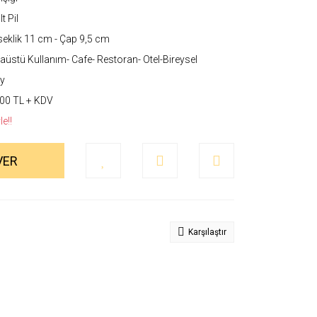
t Pil
eklik 11 cm - Çap 9,5 cm
üstü Kullanım- Cafe- Restoran- Otel-Bireysel
y
00 TL + KDV
e!!
VER
Karşılaştır