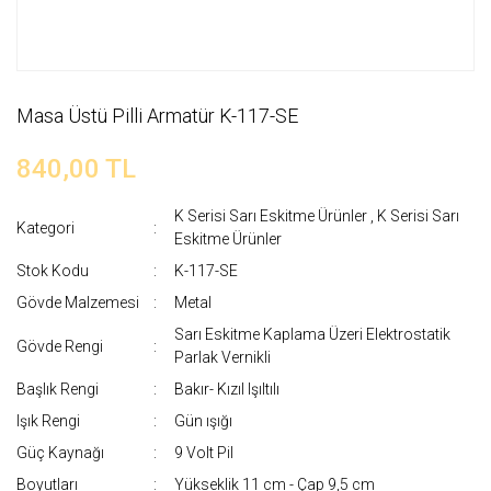
Masa Üstü Pilli Armatür K-117-SE
840,00 TL
K Serisi Sarı Eskitme Ürünler
,
K Serisi Sarı
Kategori
Eskitme Ürünler
Stok Kodu
K-117-SE
Gövde Malzemesi
Metal
Sarı Eskitme Kaplama Üzeri Elektrostatik
Gövde Rengi
Parlak Vernikli
Başlık Rengi
Bakır- Kızıl Işıltılı
Işık Rengi
Gün ışığı
Güç Kaynağı
9 Volt Pil
Boyutları
Yükseklik 11 cm - Çap 9,5 cm