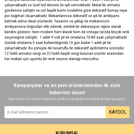
çalışmaktadır ve özel led devresi ile ışık vermektedir. Metal bir armatür
gövdesine sahiptir ve üst başlık kısmı modeline göre dekoratif kumaş veya
pvc kağıttan oluşmaktadır. Mekanlarınıza dekoratif ve şık bir ambiyans
katmak adına ideal ürünlerdir. Tasarımı ve şıklığı ile mekanınızın
ambiyansına doğrudan etki ederek, estetik bir dekorasyon öğesi olarak
kendini gösterir. Hem modern hem klasik hem de vintage tarzda birçok renk
seçeneğine sahiptir. 1 adet 9 volt pil ile ortalama 70-80 saat çalışmaktadır.
Günlük ortalama 5 saat kullanıldığında 15 gün kadar 1 adet pil ile
çalışmaktadır. Bu yönüyle de tasarruflu bir dekoratif aydınlatma ürünüdür.
12 farklı armatür rengi ve 22 farklı başlık rengi bulunan ürünler arasından
her mekan için uyumlu bir renk seçme olanağı mevcuttur.
Bu ürünün fiyat bilgisi, resim, ürün açıklamalarında ve diğer
konularda yetersiz gördüğünüz noktaları öneri formunu kullanarak
Bu ürüne ilk yorumu siz yapın!
Kampanyalar ve en yeni ürünlerimizden ilk sizin
tarafımıza iletebilirsiniz.
Görüş ve önerileriniz için teşekkür ederiz.
haberiniz olsun!
Mail adresinizi haber listemize ücretsiz kaydedin bizi takip etmeye başlayın.
Yorum Yaz
Ürün resmi kalitesiz, bozuk veya görüntülenemiyor.
KAYDOL
Ürün açıklamasında eksik bilgiler bulunuyor.
Ürün bilgilerinde hatalar bulunuyor.
Ürün fiyatı diğer sitelerden daha pahalı.
KURUMSAL