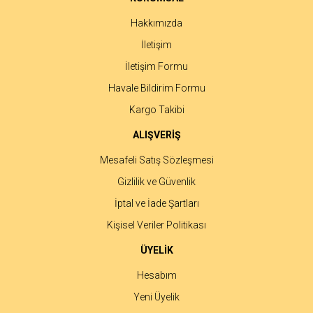
Bu ürüne benzer farklı alternatifler olmalı.
Hakkımızda
İletişim
İletişim Formu
Havale Bildirim Formu
Gönder
Kargo Takibi
ALIŞVERİŞ
Mesafeli Satış Sözleşmesi
Gizlilik ve Güvenlik
İptal ve İade Şartları
Kişisel Veriler Politikası
ÜYELİK
Hesabım
Yeni Üyelik