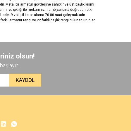
ir. Metal bir armatür gövdesine sahiptir ve üst başlık kısmı
arımı ve şıklığı ile mekanınızın ambiyansına doğrudan etki
adet 9 volt pil ile ortalama 70-80 saat çalışmaktadır.
arklı armatür rengi ve 22 farklı başlık rengi bulunan ürünler
 iletebilirsiniz.
riniz olsun!
başlayın.
KAYDOL