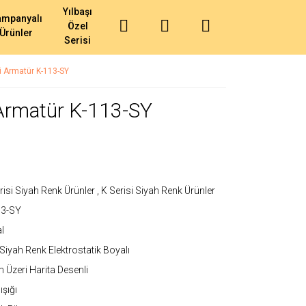
Yılbaşı
ampanyalı
Özel
Ürünler
Serisi
i Armatür K-113-SY
 Armatür K-113-SY
risi Siyah Renk Ürünler
,
K Serisi Siyah Renk Ürünler
13-SY
l
Siyah Renk Elektrostatik Boyalı
 Üzeri Harita Desenli
ışığı