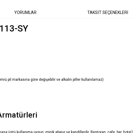
YORUMLAR
TAKSİT SEÇENEKLERİ
-113-SY
 ömrü pil markasına göre değişebilir ve alkalin piller kullanılamaz)
Armatürleri
 masa üstü kullanıma uygun, minik abajur ve kandillerdir. Restoran, cafe, bar, hotel