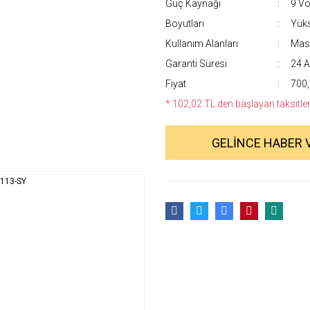
Güç Kaynağı
9 Vol
Boyutları
Yüks
Kullanım Alanları
Masa
Garanti Süresi
24 A
Fiyat
700,
* 102,02 TL den başlayan taksitlerl
GELİNCE HABER 