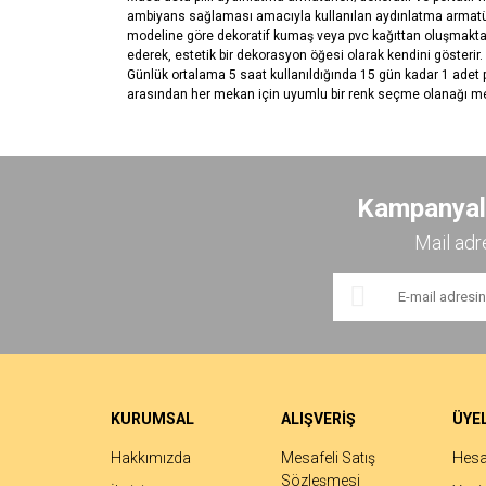
ambiyans sağlaması amacıyla kullanılan aydınlatma armatürleri
modeline göre dekoratif kumaş veya pvc kağıttan oluşmaktadı
ederek, estetik bir dekorasyon öğesi olarak kendini gösterir
Günlük ortalama 5 saat kullanıldığında 15 gün kadar 1 adet pil
arasından her mekan için uyumlu bir renk seçme olanağı me
Bu ürünün fiyat bilgisi, resim, ürün açıklamalarında ve 
Görüş ve önerileriniz için teşekkür ederiz.
Kampanyalar
Ürün resmi kalitesiz, bozuk veya görüntülenemiyor.
Mail adr
Ürün açıklamasında eksik bilgiler bulunuyor.
Ürün bilgilerinde hatalar bulunuyor.
Ürün fiyatı diğer sitelerden daha pahalı.
Bu ürüne benzer farklı alternatifler olmalı.
KURUMSAL
ALIŞVERİŞ
ÜYEL
Hakkımızda
Mesafeli Satış
Hes
Sözleşmesi