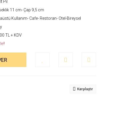
t Pil
eklik 11 cm- Çap 9,5 cm
üstü Kullanım- Cafe- Restoran- Otel-Bireysel
y
00 TL + KDV
e!!
VER
Karşılaştır