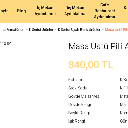
Cafe
İç Mekan
Dış Mekan
K
ayfa
Blog
Restaurant
Aydınlatma
Aydınlatma
Aydınlatma
atma Armatürleri
K-Serisi Ürünler
K Serisi Siyah Renk Ürünler
Masa Üstü Pill
Masa Üstü Pilli
840,00 TL
Kategori
K Se
Stok Kodu
K-1
Gövde Malzemesi
Meta
Gövde Rengi
Mat 
Başlık Rengi
Krem
Işık Rengi
Gün 