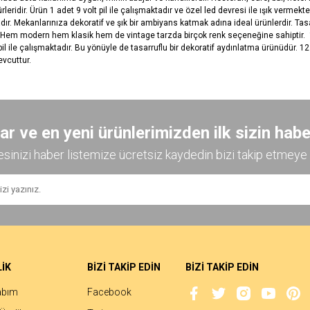
dir. Ürün 1 adet 9 volt pil ile çalışmaktadır ve özel led devresi ile ışık vermekted
r. Mekanlarınıza dekoratif ve şık bir ambiyans katmak adına ideal ürünlerdir. Tas
. Hem modern hem klasik hem de vintage tarzda birçok renk seçeneğine sahiptir. 1 
 ile çalışmaktadır. Bu yönüyle de tasarruflu bir dekoratif aydınlatma ürünüdür. 12 f
vcuttur.
diğer konularda yetersiz gördüğünüz noktaları öneri formunu kullanarak tarafımıza
Bu ürüne ilk yorumu siz yapın!
 ve en yeni ürünlerimizden ilk sizin habe
esinizi haber listemize ücretsiz kaydedin bizi takip etmeye 
Yorum Yaz
İK
BİZİ TAKİP EDİN
BİZİ TAKİP EDİN
abım
Facebook