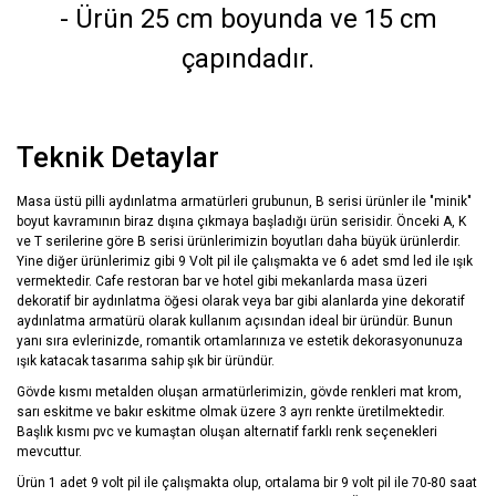
- Ürün 25 cm boyunda ve 15 cm
çapındadır.
Teknik Detaylar
Masa üstü pilli aydınlatma armatürleri grubunun, B serisi ürünler ile "minik"
boyut kavramının biraz dışına çıkmaya başladığı ürün serisidir. Önceki A, K
ve T serilerine göre B serisi ürünlerimizin boyutları daha büyük ürünlerdir.
Yine diğer ürünlerimiz gibi 9 Volt pil ile çalışmakta ve 6 adet smd led ile ışık
vermektedir. Cafe restoran bar ve hotel gibi mekanlarda masa üzeri
dekoratif bir aydınlatma öğesi olarak veya bar gibi alanlarda yine dekoratif
aydınlatma armatürü olarak kullanım açısından ideal bir üründür. Bunun
yanı sıra evlerinizde, romantik ortamlarınıza ve estetik dekorasyonunuza
ışık katacak tasarıma sahip şık bir üründür.
Gövde kısmı metalden oluşan armatürlerimizin, gövde renkleri mat krom,
sarı eskitme ve bakır eskitme olmak üzere 3 ayrı renkte üretilmektedir.
Başlık kısmı pvc ve kumaştan oluşan alternatif farklı renk seçenekleri
mevcuttur.
Ürün 1 adet 9 volt pil ile çalışmakta olup, ortalama bir 9 volt pil ile 70-80 saat