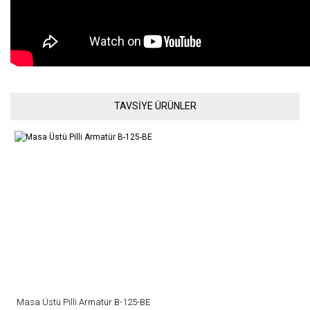
Bu ürünün fiyat bilgisi, resim, ürün açıklamalarında ve diğer
TAVSİYE ÜRÜNLER
konularda yetersiz gördüğünüz noktaları öneri formunu kullanarak
Bu ürüne ilk yorumu siz yapın!
tarafımıza iletebilirsiniz.
Görüş ve önerileriniz için teşekkür ederiz.
Yorum Yaz
Ürün resmi kalitesiz, bozuk veya görüntülenemiyor.
Ürün açıklamasında eksik bilgiler bulunuyor.
Ürün bilgilerinde hatalar bulunuyor.
Ürün fiyatı diğer sitelerden daha pahalı.
Bu ürüne benzer farklı alternatifler olmalı.
Masa Üstü Pilli Armatür B-125-BE