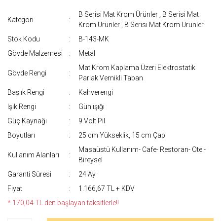
B Serisi Mat Krom Ürünler
,
B Serisi Mat
Kategori
Krom Ürünler
,
B Serisi Mat Krom Ürünler
Stok Kodu
B-143-MK
Gövde Malzemesi
Metal
Mat Krom Kaplama Üzeri Elektrostatik
Gövde Rengi
Parlak Vernikli Taban
Başlık Rengi
Kahverengi
Işık Rengi
Gün ışığı
Güç Kaynağı
9 Volt Pil
Boyutları
25 cm Yükseklik, 15 cm Çap
Masaüstü Kullanım- Cafe- Restoran- Otel-
Kullanım Alanları
Bireysel
Garanti Süresi
24 Ay
Fiyat
1.166,67 TL + KDV
* 170,04 TL den başlayan taksitlerle!!