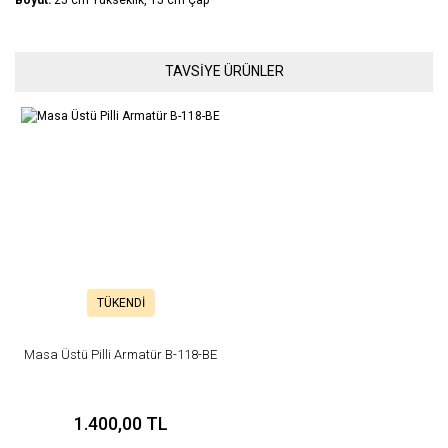
Bu ürünün fiyat bilgisi, resim, ürün açıklamalarında ve diğer
TAVSİYE ÜRÜNLER
konularda yetersiz gördüğünüz noktaları öneri formunu kullanarak
Bu ürüne ilk yorumu siz yapın!
tarafımıza iletebilirsiniz.
Görüş ve önerileriniz için teşekkür ederiz.
Yorum Yaz
Ürün resmi kalitesiz, bozuk veya görüntülenemiyor.
Ürün açıklamasında eksik bilgiler bulunuyor.
Ürün bilgilerinde hatalar bulunuyor.
Ürün fiyatı diğer sitelerden daha pahalı.
Bu ürüne benzer farklı alternatifler olmalı.
TÜKENDİ
Masa Üstü Pilli Armatür B-118-BE
Gönder
1.400,00 TL