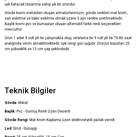
ışık katacak tasarıma sahip şık bir üründür.
Gövde kısmı metalden oluşan armatürlerimizin, gövde renkleri mat krom,
sarı eskitme ve bakır eskitme olmak üzere 3 ayrı renkte üretilmektedir.
Başlık kısmı pvc ve kumaştan oluşan alternatif farklı renk seçenekleri
mevcuttur.
Ürün 1 adet 9 volt pil ile çalışmakta olup, ortalama bir 9 volt pil ile 70-80 saat
aralığında verim alınabilmektedir. Işık rengi gün ışığıdır. Ürünün boyutları 25
cm yükseklik ve 15 cm çap şeklindedir.
Teknik Bilgiler
Gövde:
Metal
Başlık:
Pvc - Gümüş Renk Üzeri Desenli
Gövde Rengi:
Mat Krom Kaplama üzeri elektrostatik parlak vernik
Led:
Smd - Günışığı
Boyut:
25 cm Yükseklik, 15 cm Çap