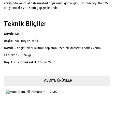
aralığında verim alınabilmektedir. Işık rengi gün ışığıdır. Ürünün boyutları 25
cm yükseklik ve 15 cm çap şeklindedir.
Teknik Bilgiler
Gövde:
Metal
Başlık:
Pvc - Beyaz Renk
Gövde Rengi:
Bakır Eskitme Kaplama üzeri elektrostatik parlak vernik
Led:
Smd - Günışığı
Boyut:
25 cm Yükseklik, 15 cm Çap
Bu ürünün fiyat bilgisi, resim, ürün açıklamalarında ve diğer
TAVSİYE ÜRÜNLER
konularda yetersiz gördüğünüz noktaları öneri formunu kullanarak
Bu ürüne ilk yorumu siz yapın!
tarafımıza iletebilirsiniz.
Görüş ve önerileriniz için teşekkür ederiz.
Yorum Yaz
Ürün resmi kalitesiz, bozuk veya görüntülenemiyor.
Ürün açıklamasında eksik bilgiler bulunuyor.