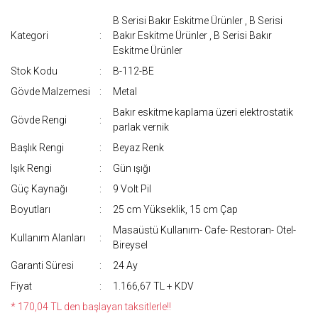
B Serisi Bakır Eskitme Ürünler
,
B Serisi
Kategori
Bakır Eskitme Ürünler
,
B Serisi Bakır
Eskitme Ürünler
Stok Kodu
B-112-BE
Gövde Malzemesi
Metal
Bakır eskitme kaplama üzeri elektrostatik
Gövde Rengi
parlak vernik
Başlık Rengi
Beyaz Renk
Işık Rengi
Gün ışığı
Güç Kaynağı
9 Volt Pil
Boyutları
25 cm Yükseklik, 15 cm Çap
Masaüstü Kullanım- Cafe- Restoran- Otel-
Kullanım Alanları
Bireysel
Garanti Süresi
24 Ay
Fiyat
1.166,67 TL + KDV
* 170,04 TL den başlayan taksitlerle!!