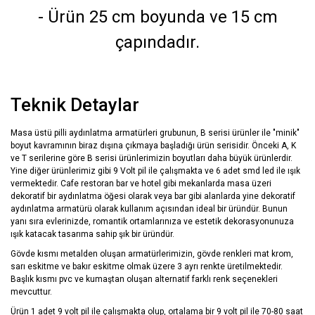
- Ürün 25 cm boyunda ve 15 cm
çapındadır.
Teknik Detaylar
Masa üstü pilli aydınlatma armatürleri grubunun, B serisi ürünler ile "minik"
boyut kavramının biraz dışına çıkmaya başladığı ürün serisidir. Önceki A, K
ve T serilerine göre B serisi ürünlerimizin boyutları daha büyük ürünlerdir.
Yine diğer ürünlerimiz gibi 9 Volt pil ile çalışmakta ve 6 adet smd led ile ışık
vermektedir. Cafe restoran bar ve hotel gibi mekanlarda masa üzeri
dekoratif bir aydınlatma öğesi olarak veya bar gibi alanlarda yine dekoratif
aydınlatma armatürü olarak kullanım açısından ideal bir üründür. Bunun
yanı sıra evlerinizde, romantik ortamlarınıza ve estetik dekorasyonunuza
ışık katacak tasarıma sahip şık bir üründür.
Gövde kısmı metalden oluşan armatürlerimizin, gövde renkleri mat krom,
sarı eskitme ve bakır eskitme olmak üzere 3 ayrı renkte üretilmektedir.
Başlık kısmı pvc ve kumaştan oluşan alternatif farklı renk seçenekleri
mevcuttur.
Ürün 1 adet 9 volt pil ile çalışmakta olup, ortalama bir 9 volt pil ile 70-80 saat