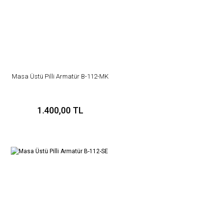
Ürün bilgilerinde hatalar bulunuyor.
Ürün fiyatı diğer sitelerden daha pahalı.
Bu ürüne benzer farklı alternatifler olmalı.
Masa Üstü Pilli Armatür B-112-MK
Gönder
1.400,00 TL