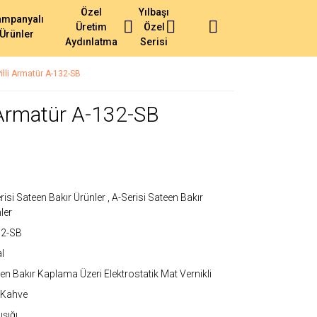
Özel
Yılbaşı
ampanyalı
Üretim
Özel
Ürünler
Aydınlatma
Serisi
lli Armatür A-132-SB
 Armatür A-132-SB
risi Sateen Bakır Ürünler
,
A-Serisi Sateen Bakır
ler
32-SB
l
en Bakır Kaplama Üzeri Elektrostatik Mat Vernikli
l Kahve
ışığı