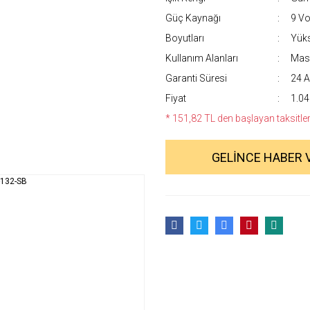
Güç Kaynağı
9 Vol
Boyutları
Yüks
Kullanım Alanları
Masa
Garanti Süresi
24 A
Fiyat
1.04
* 151,82 TL den başlayan taksitlerl
GELİNCE HABER 