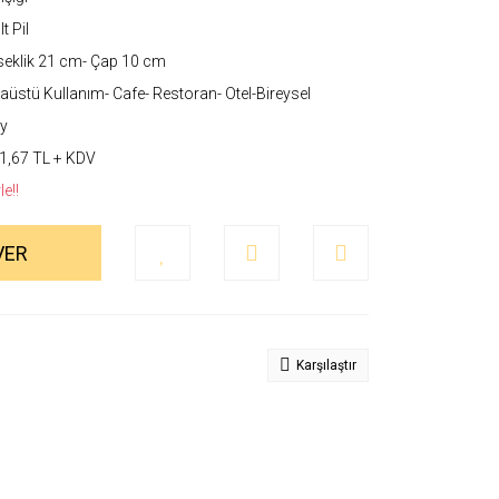
t Pil
eklik 21 cm- Çap 10 cm
üstü Kullanım- Cafe- Restoran- Otel-Bireysel
y
1,67 TL + KDV
e!!
VER
Karşılaştır