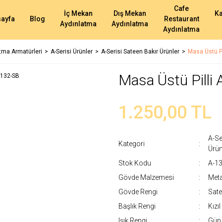
Cafe
İç Mekan
Dış Mekan
K
ayfa
Blog
Restaurant
Aydınlatma
Aydınlatma
Aydınlatma
atma Armatürleri
A-Serisi Ürünler
A-Serisi Sateen Bakır Ürünler
Masa Üstü Pi
Masa Üstü Pilli
1.250,00 TL
A-Se
Kategori
Ürün
Stok Kodu
A-1
Gövde Malzemesi
Meta
Gövde Rengi
Sate
Başlık Rengi
Kızı
Işık Rengi
Gün 