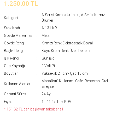
1.250,00 TL
A-Serisi Kırmızı Ürünler
,
A-Serisi Kırmızı
Kategori
Ürünler
Stok Kodu
A-131-KR
Gövde Malzemesi
Metal
Gövde Rengi
Kırmızı Renk Elektrostatik Boyalı
Başlık Rengi
Koyu Krem Renk Üzeri Desenli
Işık Rengi
Gün ışığı
Güç Kaynağı
9 Volt Pil
Boyutları
Yükseklik 21 cm- Çap 10 cm
Masaüstü Kullanım- Cafe- Restoran- Otel-
Kullanım Alanları
Bireysel
Garanti Süresi
24 Ay
Fiyat
1.041,67 TL + KDV
* 151,82 TL den başlayan taksitlerle!!