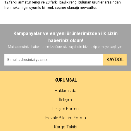
12 farklı armatür rengi ve 23 farklı başlık rengi bulunan ürünler arasından
her mekan için uyumlu bir renk seçme olanağı mevcuttur.
Bu ürünün fiyat bilgisi, resim, ürün açıklamalarında ve diğer
konularda yetersiz gördüğünüz noktaları öneri formunu kullanarak
Bu ürüne ilk yorumu siz yapın!
Kampanyalar ve en yeni ürünlerimizden ilk sizin
tarafımıza iletebilirsiniz.
Görüş ve önerileriniz için teşekkür ederiz.
haberiniz olsun!
Mail adresinizi haber listemize ücretsiz kaydedin bizi takip etmeye başlayın.
Yorum Yaz
Ürün resmi kalitesiz, bozuk veya görüntülenemiyor.
KAYDOL
Ürün açıklamasında eksik bilgiler bulunuyor.
Ürün bilgilerinde hatalar bulunuyor.
Ürün fiyatı diğer sitelerden daha pahalı.
KURUMSAL
Bu ürüne benzer farklı alternatifler olmalı.
Hakkımızda
İletişim
İletişim Formu
Havale Bildirim Formu
Gönder
Kargo Takibi