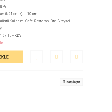
t Pil
eklik 21 cm- Çap 10 cm
üstü Kullanım- Cafe- Restoran- Otel-Bireysel
y
1,67 TL + KDV
e!!
EKLE
Karşılaştır