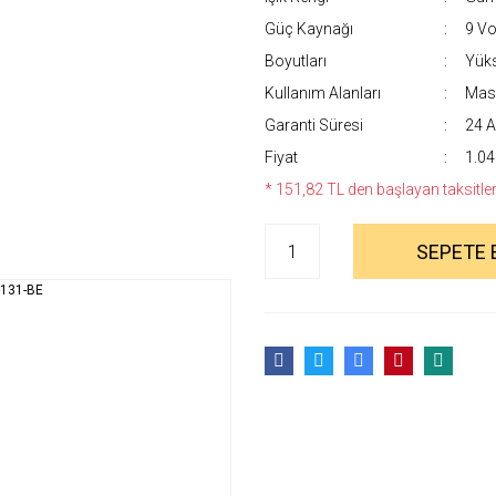
Güç Kaynağı
9 Vol
Boyutları
Yüks
Kullanım Alanları
Masa
Garanti Süresi
24 A
Fiyat
1.04
* 151,82 TL den başlayan taksitlerl
SEPETE 