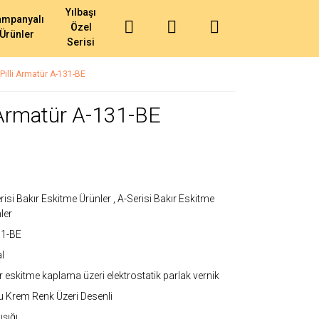
Yılbaşı
ampanyalı
Özel
Ürünler
Serisi
illi Armatür A-131-BE
 Armatür A-131-BE
risi Bakır Eskitme Ürünler
,
A-Serisi Bakır Eskitme
ler
31-BE
l
r eskitme kaplama üzeri elektrostatik parlak vernik
 Krem Renk Üzeri Desenli
ışığı