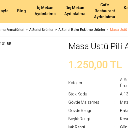
Cafe
İç Mekan
Dış Mekan
K
ayfa
Blog
Restaurant
Aydınlatma
Aydınlatma
Aydınlatma
atma Armatürleri
A-Serisi Ürünler
A-Serisi Bakır Eskitme Ürünler
Masa Üstü P
Masa Üstü Pilli
1.250,00 TL
A-Se
Kategori
Ürün
Stok Kodu
A-1
Gövde Malzemesi
Meta
Gövde Rengi
Bakı
Başlık Rengi
Koyu
Işık Rengi
Gün 