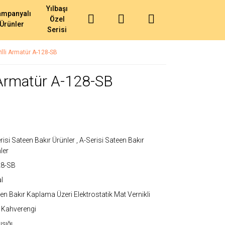
Yılbaşı
ampanyalı
Özel
Ürünler
Serisi
lli Armatür A-128-SB
 Armatür A-128-SB
risi Sateen Bakır Ürünler
,
A-Serisi Sateen Bakır
ler
28-SB
l
en Bakır Kaplama Üzeri Elektrostatik Mat Vernikli
 Kahverengi
ışığı