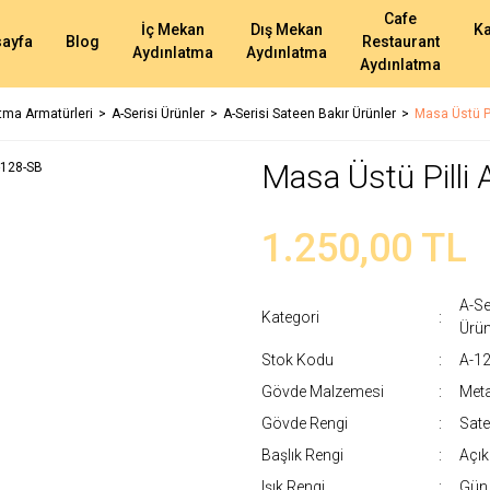
Cafe
İç Mekan
Dış Mekan
K
ayfa
Blog
Restaurant
Aydınlatma
Aydınlatma
Aydınlatma
atma Armatürleri
A-Serisi Ürünler
A-Serisi Sateen Bakır Ürünler
Masa Üstü Pi
Masa Üstü Pilli
1.250,00 TL
A-Se
Kategori
Ürün
Stok Kodu
A-1
Gövde Malzemesi
Meta
Gövde Rengi
Sate
Başlık Rengi
Açık
Işık Rengi
Gün 