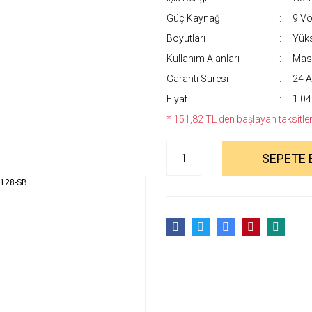
Güç Kaynağı
9 Vol
Boyutları
Yüks
Kullanım Alanları
Masa
Garanti Süresi
24 A
Fiyat
1.04
* 151,82 TL den başlayan taksitlerl
SEPETE 