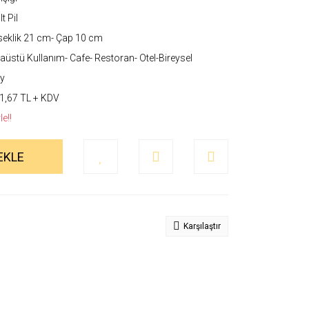
t Pil
eklik 21 cm- Çap 10 cm
üstü Kullanım- Cafe- Restoran- Otel-Bireysel
y
1,67 TL + KDV
e!!
EKLE
Karşılaştır