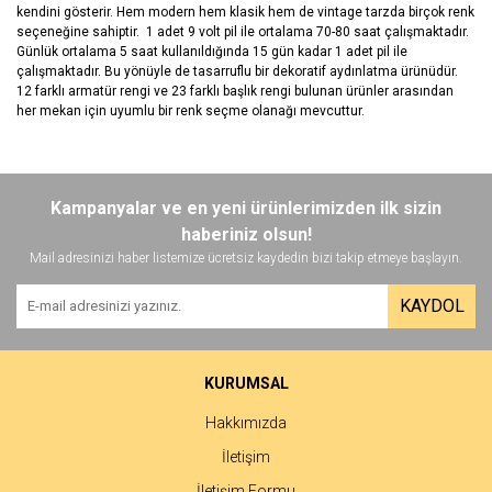
kendini gösterir. Hem modern hem klasik hem de vintage tarzda birçok renk
seçeneğine sahiptir. 1 adet 9 volt pil ile ortalama 70-80 saat çalışmaktadır.
Günlük ortalama 5 saat kullanıldığında 15 gün kadar 1 adet pil ile
çalışmaktadır. Bu yönüyle de tasarruflu bir dekoratif aydınlatma ürünüdür.
12 farklı armatür rengi ve 23 farklı başlık rengi bulunan ürünler arasından
her mekan için uyumlu bir renk seçme olanağı mevcuttur.
Bu ürünün fiyat bilgisi, resim, ürün açıklamalarında ve diğer
konularda yetersiz gördüğünüz noktaları öneri formunu kullanarak
Bu ürüne ilk yorumu siz yapın!
Kampanyalar ve en yeni ürünlerimizden ilk sizin
tarafımıza iletebilirsiniz.
Görüş ve önerileriniz için teşekkür ederiz.
haberiniz olsun!
Mail adresinizi haber listemize ücretsiz kaydedin bizi takip etmeye başlayın.
Yorum Yaz
Ürün resmi kalitesiz, bozuk veya görüntülenemiyor.
KAYDOL
Ürün açıklamasında eksik bilgiler bulunuyor.
Ürün bilgilerinde hatalar bulunuyor.
Ürün fiyatı diğer sitelerden daha pahalı.
KURUMSAL
Bu ürüne benzer farklı alternatifler olmalı.
Hakkımızda
İletişim
İletişim Formu