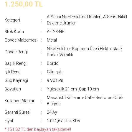
1.250,00 TL
A-Serisi Nikel Eskitme Ürünler
,
A-Serisi Nikel
Kategori
Eskitme Ürünler
Stok Kodu
A-123-NE
Gövde Malzemesi
Metal
Nikel Eskitme Kaplama Üzeri Elektrostatik
Gövde Rengi
Parlak Vernikli
Başlık Rengi
Bordo
Işık Rengi
Gün ışığı
Güç Kaynağı
9 Volt Pil
Boyutları
Yükseklik 21 cm- Çap 10 cm
Masaüstü Kullanım- Cafe- Restoran- Otel-
Kullanım Alanları
Bireysel
Garanti Süresi
24 Ay
Fiyat
1.041,67 TL + KDV
* 151,82 TL den başlayan taksitlerle!!