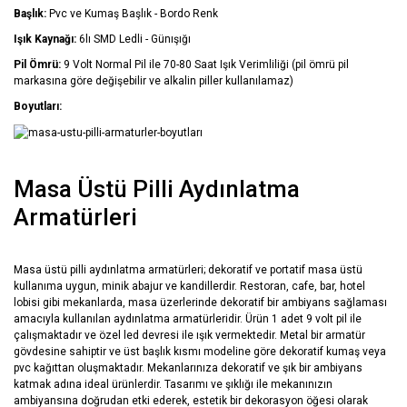
Başlık:
Pvc ve Kumaş Başlık - Bordo Renk
Işık Kaynağı:
6lı SMD Ledli - Günışığı
Pil Ömrü:
9 Volt Normal Pil ile 70-80 Saat Işık Verimliliği (pil ömrü pil
markasına göre değişebilir ve alkalin piller kullanılamaz)
Boyutları:
Masa Üstü Pilli Aydınlatma
Armatürleri
Masa üstü pilli aydınlatma armatürleri; dekoratif ve portatif masa üstü
kullanıma uygun, minik abajur ve kandillerdir. Restoran, cafe, bar, hotel
lobisi gibi mekanlarda, masa üzerlerinde dekoratif bir ambiyans sağlaması
amacıyla kullanılan aydınlatma armatürleridir. Ürün 1 adet 9 volt pil ile
çalışmaktadır ve özel led devresi ile ışık vermektedir. Metal bir armatür
gövdesine sahiptir ve üst başlık kısmı modeline göre dekoratif kumaş veya
pvc kağıttan oluşmaktadır. Mekanlarınıza dekoratif ve şık bir ambiyans
katmak adına ideal ürünlerdir. Tasarımı ve şıklığı ile mekanınızın
ambiyansına doğrudan etki ederek, estetik bir dekorasyon öğesi olarak