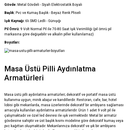
Gövde:
Metal Gövdeli - Siyah Elektrostatik Boyalı
Başlık:
Pvc ve Kumaş Başlık - Beyaz Renk Pliseli
Işık Kaynağı:
6lı SMD Ledli - Günışığı
Pil Ömrü:
9 Volt Normal Pil ile 70-80 Saat Işık Verimliliği (pil ömrü pil
markasına göre değişebilir ve alkalin piller kullanılamaz)
Boyutları:
Masa Üstü Pilli Aydınlatma
Armatürleri
Masa üstü pilli aydınlatma armatürleri; dekoratif ve portatif masa üstü
kullanıma uygun, minik abajur ve kandillerdir. Restoran, cafe, bar, hotel
lobisi gibi mekanlarda, masa üzerlerinde dekoratif bir ambiyans sağlaması
amacıyla kullanılan aydınlatma armatürleridir. Ürün 1 adet 9 volt pil ile
çalışmaktadır ve özel led devresi ile ışık vermektedir. Metal bir armatür
gövdesine sahiptir ve üst başlık kısmı modeline göre dekoratif kumaş veya
pvc kağıttan oluşmaktadır. Mekanlarınıza dekoratif ve şık bir ambiyans