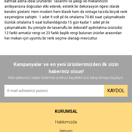
katmak adına ideal ürünlerdir. Tasarımı ve şıklığı ile mekanınızın
ambiyansına doğrudan etki ederek, estetik bir dekorasyon öğesi olarak
kendini gösterir. Hem modern hem klasik hem de vintage tarzda birçok renk
seçeneğine sahiptir. 1 adet 9 volt pil ile ortalama 70-80 saat çalışmaktadır.
Günlük ortalama 5 saat kullanıldığında 15 gün kadar 1 adet pil ile
çalışmaktadır. Bu yönüyle de tasarruflu bir dekoratif aydınlatma ürünüdür.
12 farklı armatür rengi ve 23 farklı başlık rengi bulunan ürünler arasından
her mekan için uyumlu bir renk seçme olanağı mevcuttur.
Bu ürünün fiyat bilgisi, resim, ürün açıklamalarında ve diğer
konularda yetersiz gördüğünüz noktaları öneri formunu kullanarak
Bu ürüne ilk yorumu siz yapın!
Kampanyalar ve en yeni ürünlerimizden ilk sizin
tarafımıza iletebilirsiniz.
Görüş ve önerileriniz için teşekkür ederiz.
haberiniz olsun!
Mail adresinizi haber listemize ücretsiz kaydedin bizi takip etmeye başlayın.
Yorum Yaz
Ürün resmi kalitesiz, bozuk veya görüntülenemiyor.
KAYDOL
Ürün açıklamasında eksik bilgiler bulunuyor.
Ürün bilgilerinde hatalar bulunuyor.
Ürün fiyatı diğer sitelerden daha pahalı.
KURUMSAL
Bu ürüne benzer farklı alternatifler olmalı.
Hakkımızda
İletişim