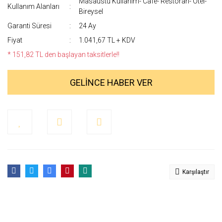
Masaüstü Kullanım- Cafe- Restoran- Otel-
Kullanım Alanları
Bireysel
Garanti Süresi
24 Ay
Fiyat
1.041,67 TL + KDV
* 151,82 TL den başlayan taksitlerle!!
GELİNCE HABER VER
Karşılaştır