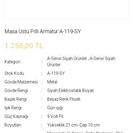
Masa Üstü Pilli Armatür A-119-SY
1.250,00 TL
A-Serisi Siyah Ürünler
,
A-Serisi Siyah
Kategori
Ürünler
Stok Kodu
A-119-SY
Gövde Malzemesi
Metal
Gövde Rengi
Siyah Elektrostatik Boyalı
Başlık Rengi
Beyaz Renk Pliseli
Işık Rengi
Gün ışığı
Güç Kaynağı
9 Volt Pil
Boyutları
Yükseklik 21 cm- Çap 10 cm