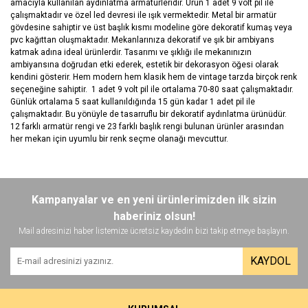
amacıyla kullanılan aydınlatma armatürleridir. Ürün 1 adet 9 volt pil ile
çalışmaktadır ve özel led devresi ile ışık vermektedir. Metal bir armatür
gövdesine sahiptir ve üst başlık kısmı modeline göre dekoratif kumaş veya
pvc kağıttan oluşmaktadır. Mekanlarınıza dekoratif ve şık bir ambiyans
katmak adına ideal ürünlerdir. Tasarımı ve şıklığı ile mekanınızın
ambiyansına doğrudan etki ederek, estetik bir dekorasyon öğesi olarak
kendini gösterir. Hem modern hem klasik hem de vintage tarzda birçok renk
seçeneğine sahiptir. 1 adet 9 volt pil ile ortalama 70-80 saat çalışmaktadır.
Günlük ortalama 5 saat kullanıldığında 15 gün kadar 1 adet pil ile
çalışmaktadır. Bu yönüyle de tasarruflu bir dekoratif aydınlatma ürünüdür.
12 farklı armatür rengi ve 23 farklı başlık rengi bulunan ürünler arasından
her mekan için uyumlu bir renk seçme olanağı mevcuttur.
Bu ürünün fiyat bilgisi, resim, ürün açıklamalarında ve diğer
konularda yetersiz gördüğünüz noktaları öneri formunu kullanarak
Bu ürüne ilk yorumu siz yapın!
Kampanyalar ve en yeni ürünlerimizden ilk sizin
tarafımıza iletebilirsiniz.
Görüş ve önerileriniz için teşekkür ederiz.
haberiniz olsun!
Mail adresinizi haber listemize ücretsiz kaydedin bizi takip etmeye başlayın.
Yorum Yaz
Ürün resmi kalitesiz, bozuk veya görüntülenemiyor.
KAYDOL
Ürün açıklamasında eksik bilgiler bulunuyor.
Ürün bilgilerinde hatalar bulunuyor.
Ürün fiyatı diğer sitelerden daha pahalı.