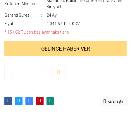
Masaüstü Kullanım- Cafe- Restoran- Otel-
Kullanım Alanları
Bireysel
Garanti Süresi
24 Ay
Fiyat
1.041,67 TL + KDV
* 151,82 TL den başlayan taksitlerle!!
GELİNCE HABER VER
Karşılaştır