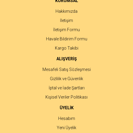
KURUMSAL
Bu ürüne benzer farklı alternatifler olmalı.
Hakkımızda
İletişim
İletişim Formu
Havale Bildirim Formu
Gönder
Kargo Takibi
ALIŞVERİŞ
Mesafeli Satış Sözleşmesi
Gizlilik ve Güvenlik
İptal ve İade Şartları
Kişisel Veriler Politikası
ÜYELİK
Hesabım
Yeni Üyelik