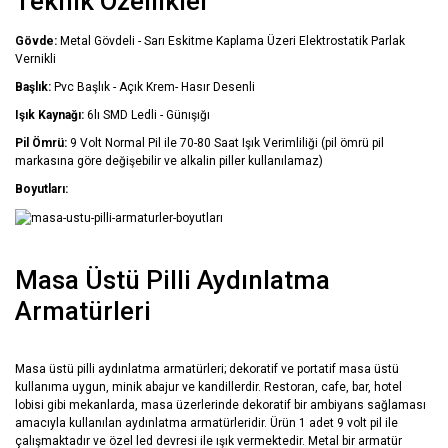
Teknik Özellikler
Gövde:
Metal Gövdeli - Sarı Eskitme Kaplama Üzeri Elektrostatik Parlak
Vernikli
Başlık:
Pvc Başlık - Açık Krem- Hasır Desenli
Işık Kaynağı:
6lı SMD Ledli - Günışığı
Pil Ömrü:
9 Volt Normal Pil ile 70-80 Saat Işık Verimliliği (pil ömrü pil
markasına göre değişebilir ve alkalin piller kullanılamaz)
Boyutları:
Masa Üstü Pilli Aydınlatma
Armatürleri
Masa üstü pilli aydınlatma armatürleri; dekoratif ve portatif masa üstü
kullanıma uygun, minik abajur ve kandillerdir. Restoran, cafe, bar, hotel
lobisi gibi mekanlarda, masa üzerlerinde dekoratif bir ambiyans sağlaması
amacıyla kullanılan aydınlatma armatürleridir. Ürün 1 adet 9 volt pil ile
çalışmaktadır ve özel led devresi ile ışık vermektedir. Metal bir armatür