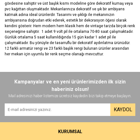
gövdesine sahiptir ve üst başlık kısmı modeline göre dekoratif kumaş veya
pvc kağıttan oluşmaktadır. Mekanlarınıza dekoratif ve şık bir ambiyans
katmak adına ideal ürünlerdir. Tasarımı ve şıklığı ile mekanınızın
ambiyansına doğrudan etki ederek, estetik bir dekorasyon öğesi olarak
kendini gösterir. Hem modern hem klasik hem de vintage tarzda birçok renk
seçeneğine sahiptir. 1 adet 9 volt pil ile ortalama 70-80 saat çalışmaktadır.
Günlük ortalama 5 saat kullanıldığında 15 gün kadar 1 adet pil ile
çalışmaktadır. Bu yönüyle de tasarruflu bir dekoratif aydınlatma ürünüdür.
12 farklı armatür rengi ve 23 farklı başlık rengi bulunan ürünler arasından
her mekan için uyumlu bir renk seçme olanağı mevcuttur.
Bu ürünün fiyat bilgisi, resim, ürün açıklamalarında ve diğer
konularda yetersiz gördüğünüz noktaları öneri formunu kullanarak
Bu ürüne ilk yorumu siz yapın!
Kampanyalar ve en yeni ürünlerimizden ilk sizin
tarafımıza iletebilirsiniz.
Görüş ve önerileriniz için teşekkür ederiz.
haberiniz olsun!
Mail adresinizi haber listemize ücretsiz kaydedin bizi takip etmeye başlayın.
Yorum Yaz
Ürün resmi kalitesiz, bozuk veya görüntülenemiyor.
KAYDOL
Ürün açıklamasında eksik bilgiler bulunuyor.
Ürün bilgilerinde hatalar bulunuyor.
Ürün fiyatı diğer sitelerden daha pahalı.
KURUMSAL
Bu ürüne benzer farklı alternatifler olmalı.