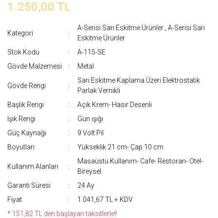
1.250,00 TL
A-Serisi Sarı Eskitme Ürünler
,
A-Serisi Sarı
Kategori
Eskitme Ürünler
Stok Kodu
A-115-SE
Gövde Malzemesi
Metal
Sarı Eskitme Kaplama Üzeri Elektrostatik
Gövde Rengi
Parlak Vernikli
Başlık Rengi
Açık Krem- Hasır Desenli
Işık Rengi
Gün ışığı
Güç Kaynağı
9 Volt Pil
Boyutları
Yükseklik 21 cm- Çap 10 cm
Masaüstü Kullanım- Cafe- Restoran- Otel-
Kullanım Alanları
Bireysel
Garanti Süresi
24 Ay
Fiyat
1.041,67 TL + KDV
* 151,82 TL den başlayan taksitlerle!!