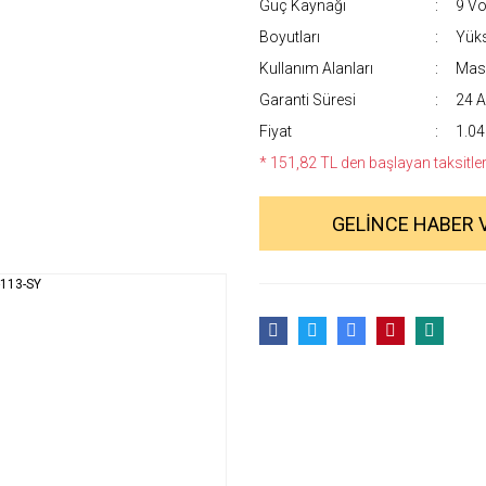
Güç Kaynağı
9 Vol
Boyutları
Yüks
Kullanım Alanları
Masa
Garanti Süresi
24 A
Fiyat
1.04
* 151,82 TL den başlayan taksitlerl
GELİNCE HABER 