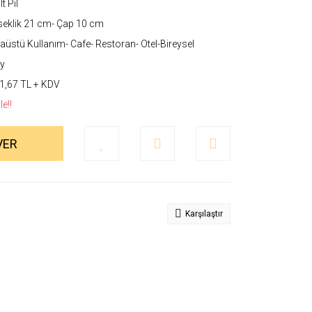
t Pil
eklik 21 cm- Çap 10 cm
üstü Kullanım- Cafe- Restoran- Otel-Bireysel
y
1,67 TL + KDV
e!!
VER
Karşılaştır