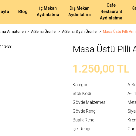
Cafe
İç Mekan
Dış Mekan
K
ayfa
Blog
Restaurant
Aydınlatma
Aydınlatma
Aydınlatma
atma Armatürleri
A-Serisi Ürünler
A-Serisi Siyah Ürünler
Masa Üstü Pilli Arm
Masa Üstü Pilli
1.250,00 TL
Kategori
A-Se
Stok Kodu
A-1
Gövde Malzemesi
Meta
Gövde Rengi
Siya
Başlık Rengi
Krem
Işık Rengi
Gün 