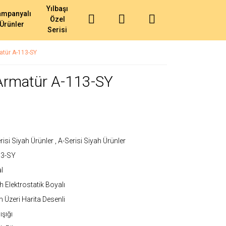
Yılbaşı
ampanyalı
Özel
Ürünler
Serisi
atür A-113-SY
 Armatür A-113-SY
risi Siyah Ürünler
,
A-Serisi Siyah Ürünler
13-SY
l
h Elektrostatik Boyalı
 Üzeri Harita Desenli
ışığı