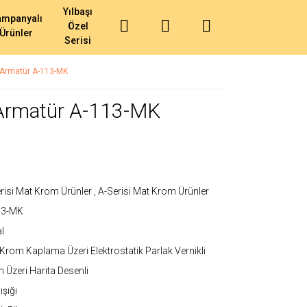
Yılbaşı
ampanyalı
Özel
Ürünler
Serisi
i Armatür A-113-MK
 Armatür A-113-MK
risi Mat Krom Ürünler
,
A-Serisi Mat Krom Ürünler
13-MK
l
Krom Kaplama Üzeri Elektrostatik Parlak Vernikli
 Üzeri Harita Desenli
ışığı