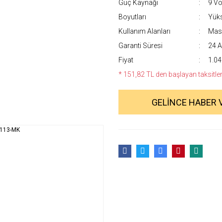
Güç Kaynağı
9 Vol
Boyutları
Yüks
Kullanım Alanları
Masa
Garanti Süresi
24 A
Fiyat
1.04
* 151,82 TL den başlayan taksitlerl
GELİNCE HABER 