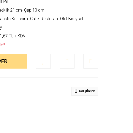
t Pil
eklik 21 cm- Çap 10 cm
üstü Kullanım- Cafe- Restoran- Otel-Bireysel
y
1,67 TL + KDV
e!!
VER
Karşılaştır