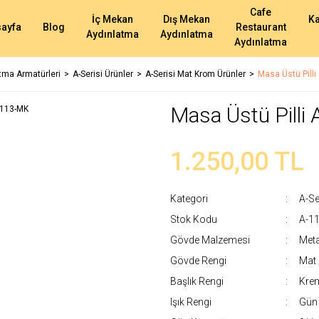
Cafe
İç Mekan
Dış Mekan
K
ayfa
Blog
Restaurant
Aydınlatma
Aydınlatma
Aydınlatma
atma Armatürleri
A-Serisi Ürünler
A-Serisi Mat Krom Ürünler
Masa Üstü Pill
Masa Üstü Pilli
1.250,00 TL
Kategori
A-Se
Stok Kodu
A-1
Gövde Malzemesi
Meta
Gövde Rengi
Mat 
Başlık Rengi
Krem
Işık Rengi
Gün 