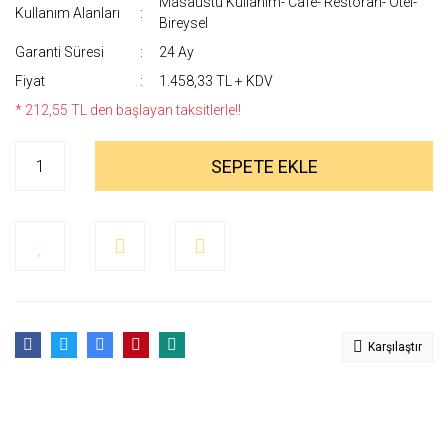
Masaüstü Kullanım- Cafe- Restoran- Otel-
Kullanım Alanları
Bireysel
Garanti Süresi
24 Ay
Fiyat
1.458,33 TL + KDV
* 212,55 TL den başlayan taksitlerle!!
SEPETE EKLE
Karşılaştır