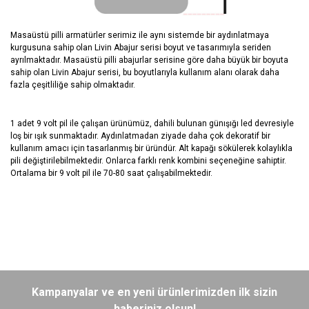
Masaüstü pilli armatürler serimiz ile aynı sistemde bir aydınlatmaya
kurgusuna sahip olan Livin Abajur serisi boyut ve tasarımıyla seriden
ayrılmaktadır. Masaüstü pilli abajurlar serisine göre daha büyük bir boyuta
sahip olan Livin Abajur serisi, bu boyutlarıyla kullanım alanı olarak daha
fazla çeşitliliğe sahip olmaktadır.
1 adet 9 volt pil ile çalışan ürünümüz, dahili bulunan günışığı led devresiyle
loş bir ışık sunmaktadır. Aydınlatmadan ziyade daha çok dekoratif bir
kullanım amacı için tasarlanmış bir üründür. Alt kapağı sökülerek kolaylıkla
pili değiştirilebilmektedir. Onlarca farklı renk kombini seçeneğine sahiptir.
Ortalama bir 9 volt pil ile 70-80 saat çalışabilmektedir.
Bu ürünün fiyat bilgisi, resim, ürün açıklamalarında ve diğer
konularda yetersiz gördüğünüz noktaları öneri formunu kullanarak
Bu ürüne ilk yorumu siz yapın!
Kampanyalar ve en yeni ürünlerimizden ilk sizin
tarafımıza iletebilirsiniz.
Görüş ve önerileriniz için teşekkür ederiz.
haberiniz olsun!