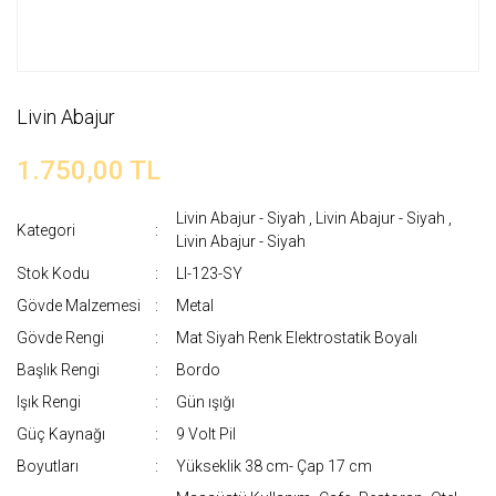
Livin Abajur
1.750,00 TL
Livin Abajur - Siyah
,
Livin Abajur - Siyah
,
Kategori
Livin Abajur - Siyah
Stok Kodu
LI-123-SY
Gövde Malzemesi
Metal
Gövde Rengi
Mat Siyah Renk Elektrostatik Boyalı
Başlık Rengi
Bordo
Işık Rengi
Gün ışığı
Güç Kaynağı
9 Volt Pil
Boyutları
Yükseklik 38 cm- Çap 17 cm