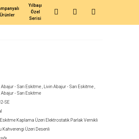
Yılbaşı
ampanyalı
Özel
Ürünler
Serisi
n Abajur - Sarı Eskitme
,
Livin Abajur - Sarı Eskitme
,
n Abajur - Sarı Eskitme
32-SE
l
 Eskitme Kaplama Üzeri Elektrostatik Parlak Vernikli
 Kahverengi Üzeri Desenli
şığı