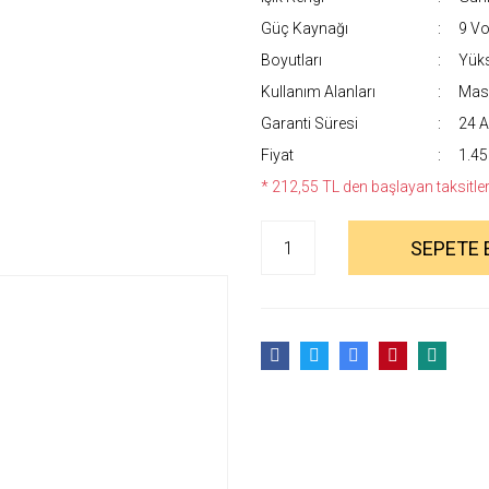
Güç Kaynağı
9 Vol
Boyutları
Yüks
Kullanım Alanları
Masa
Garanti Süresi
24 A
Fiyat
1.45
* 212,55 TL den başlayan taksitlerl
SEPETE 