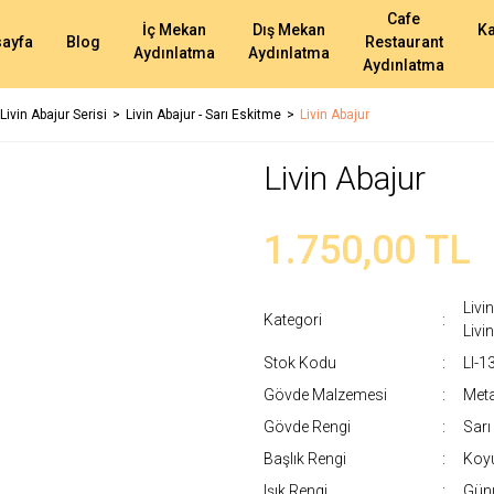
Cafe
İç Mekan
Dış Mekan
K
ayfa
Blog
Restaurant
Aydınlatma
Aydınlatma
Aydınlatma
Livin Abajur Serisi
Livin Abajur - Sarı Eskitme
Livin Abajur
Livin Abajur
1.750,00 TL
Livi
Kategori
Livi
Stok Kodu
LI-1
Gövde Malzemesi
Meta
Gövde Rengi
Sarı
Başlık Rengi
Koyu
Işık Rengi
Günı