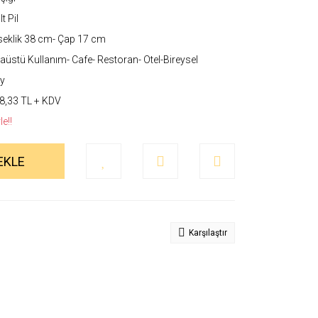
t Pil
eklik 38 cm- Çap 17 cm
üstü Kullanım- Cafe- Restoran- Otel-Bireysel
y
8,33 TL + KDV
e!!
EKLE
Karşılaştır