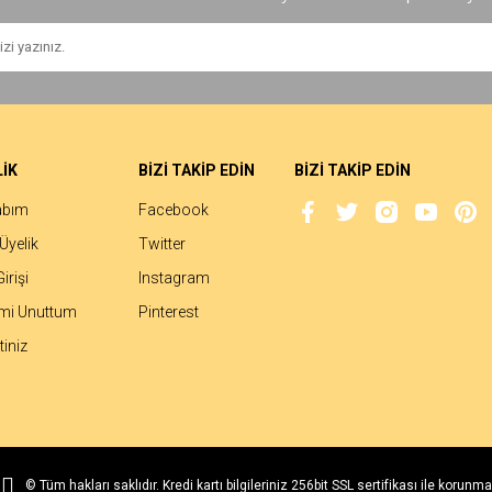
İK
BİZİ TAKİP EDİN
BİZİ TAKİP EDİN
abım
Facebook
Üyelik
Twitter
irişi
Instagram
emi Unuttum
Pinterest
iniz
© Tüm hakları saklıdır. Kredi kartı bilgileriniz 256bit SSL sertifikası ile korunma