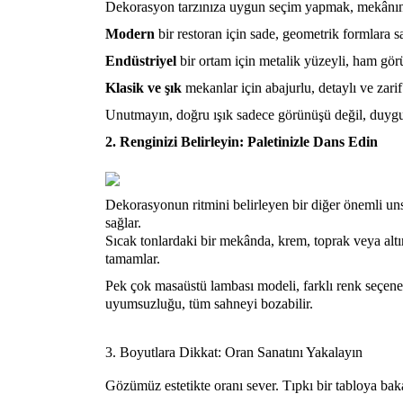
Dekorasyon tarzınıza uygun seçim yapmak, mekânın
Modern
bir restoran için sade, geometrik formlara s
Endüstriyel
bir ortam için metalik yüzeyli, ham gö
Klasik ve şık
mekanlar için abajurlu, detaylı ve zarif 
Unutmayın, doğru ışık sadece görünüşü değil, duygu
2. Renginizi Belirleyin: Paletinizle Dans Edin
Dekorasyonun ritmini belirleyen bir diğer önemli uns
sağlar.
Sıcak tonlardaki bir mekânda, krem, toprak veya altı
tamamlar.
Pek çok masaüstü lambası modeli, farklı renk seçen
uyumsuzluğu, tüm sahneyi bozabilir.
3. Boyutlara Dikkat: Oran Sanatını Yakalayın
Gözümüz estetikte oranı sever. Tıpkı bir tabloya bak