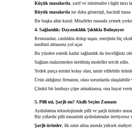
Küçük masalarda
, zarif ve minimalist t-light tarz
Büyük masalarda
ise daha gösterişli, hacimli masa
Bir başka altın kural: Misafirler masada yemek yerk
4. Sağlamlık: Dayanıklılık Şıklıkla Buluşuyor
Restoranlar, canlılıkla dolup taşan, enerjinin hiç 
nasibini almasına yol açar.
Bu yüzden estetik kadar sağlamlık da önceliğiniz olm
Sağlam malzemeden üretilmiş modeller tercih edin.
Yedek parça temini kolay olan, tamir edilebilir ürünl
Ürün aldığınız firmanın, olası sorunlarda ulaşılabili
Çünkü bir lambayı çöpe atmaktansa, ona hayat verme
5. Pilli mi, Şarjlı mı? Akıllı Seçim Zamanı
Aydınlatma teknolojisinde pilli ve şarjlı ürünler ara
Biz yıllardır pilli masaüstü aydınlatmalar üretiyoruz
Şarjlı ürünler
, ilk satın alma anında yüksek maliye