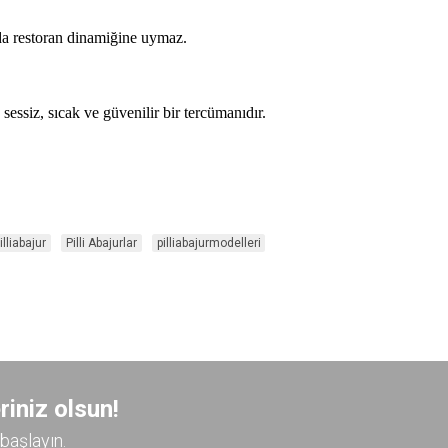
bu da restoran dinamiğine uymaz.
 sessiz, sıcak ve güvenilir bir tercümanıdır.
illiabajur
Pilli Abajurlar
pilliabajurmodelleri
riniz olsun!
başlayın.