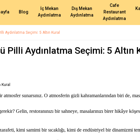
Cafe
İç Mekan
Dış Mekan
K
ayfa
Blog
Restaurant
Aydınlatma
Aydınlatma
Aydınlatma
lli Aydınlatma Seçimi: 5 Altın Kural
 Pilli Aydınlatma Seçimi: 5 Altın 
ir atmosfer sunarsınız. O atmosferin gizli kahramanlarından biri de, ma
erekir? Gelin, restoranınızı bir sahneye, masalarınızı birer hikâye köşe
zarafeti, kimi samimi bir sıcaklığı, kimi de endüstriyel bir dinamizmi t