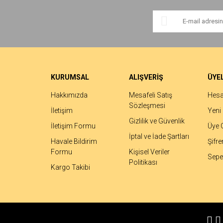
KURUMSAL
ALIŞVERİŞ
ÜYEL
Hakkımızda
Mesafeli Satış
Hes
Sözleşmesi
İletişim
Yeni 
Gizlilik ve Güvenlik
İletişim Formu
Üye G
İptal ve İade Şartları
Havale Bildirim
Şifr
Formu
Kişisel Veriler
Sepet
Politikası
Kargo Takibi