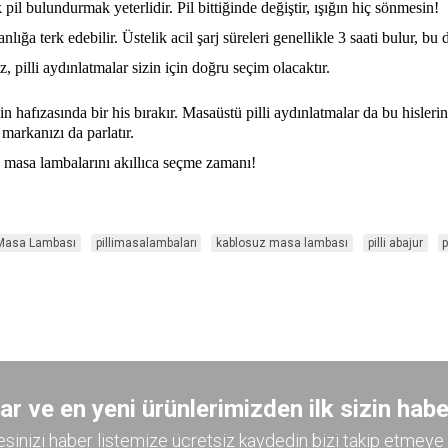
 pil bulundurmak yeterlidir. Pil bittiğinde değiştir, ışığın hiç sönmesin!
anlığa terk edebilir. Üstelik acil şarj süreleri genellikle 3 saati bulur, 
 pilli aydınlatmalar sizin için doğru seçim olacaktır.
n hafızasında bir his bırakır. Masaüstü pilli aydınlatmalar da bu hislerin
markanızı da parlatır.
n masa lambalarını akıllıca seçme zamanı!
Masa Lambası
pillimasalambaları
kablosuz masa lambası
pilli abajur
p
 ve en yeni ürünlerimizden ilk sizin habe
esinizi haber listemize ücretsiz kaydedin bizi takip etmeye 