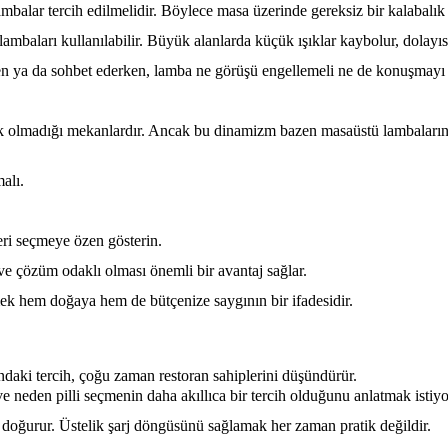
ı lambalar tercih edilmelidir. Böylece masa üzerinde gereksiz bir kalabalık
 lambaları kullanılabilir. Büyük alanlarda küçük ışıklar kaybolur, dolay
en ya da sohbet ederken, lamba ne görüşü engellemeli ne de konuşmayı g
eksik olmadığı mekanlardır. Ancak bu dinamizm bazen masaüstü lambaların
alı.
eri seçmeye özen gösterin.
r ve çözüm odaklı olması önemli bir avantaj sağlar.
k hem doğaya hem de bütçenize saygının bir ifadesidir.
sındaki tercih, çoğu zaman restoran sahiplerini düşündürür.
 ve neden pilli seçmenin daha akıllıca bir tercih olduğunu anlatmak istiy
t doğurur. Üstelik şarj döngüsünü sağlamak her zaman pratik değildir.