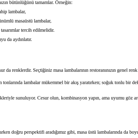
ızın bütünlüğünü tamamlar. Örneğin:
ahip lambalar,
rünümlü masaüstü lambalar,
tasarımlar tercih edilmelidir.
yu da aydınlatır.
ur da renklerdir. Seçtiğiniz masa lambalarının restoranınızın genel ren
n tonlarında lambalar mükemmel bir akış yaratırken; soğuk tonlu bir deko
ekleriyle sunuluyor. Cesur olun, kombinasyon yapın, ama uyumu göz a
arken doğru perspektifi aradığımız gibi, masa üstü lambalarında da boyu