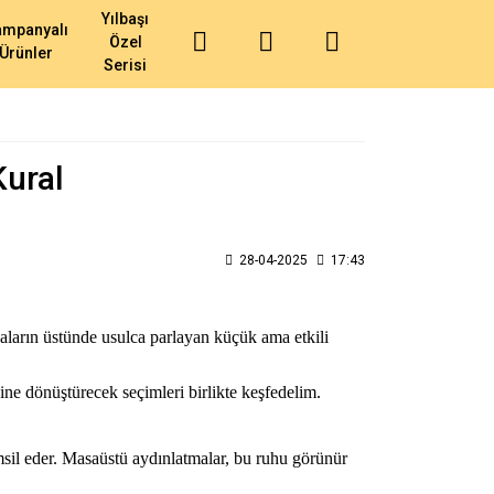
Yılbaşı
ampanyalı
Özel
Ürünler
Serisi
Kural
28-04-2025
17:43
saların üstünde usulca parlayan küçük ama etkili
sine dönüştürecek seçimleri birlikte keşfedelim.
emsil eder. Masaüstü aydınlatmalar, bu ruhu görünür