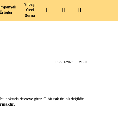
Yılbaşı
ampanyalı
Özel
Ürünler
Serisi
17-01-2026
21:50
 bu noktada devreye girer. O bir ışık ürünü değildir;
rmaktır
.