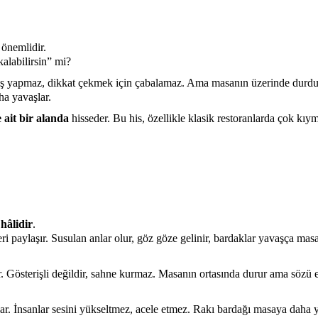
 önemlidir.
alabilirsin” mi?
riş yapmaz, dikkat çekmek için çabalamaz. Ama masanın üzerinde durduğ
ha yavaşlar.
 ait bir alanda
hisseder. Bu his, özellikle klasik restoranlarda çok kıym
hâlidir
.
i paylaşır. Susulan anlar olur, göz göze gelinir, bardaklar yavaşça mas
Gösterişli değildir, sahne kurmaz. Masanın ortasında durur ama sözü el
r. İnsanlar sesini yükseltmez, acele etmez. Rakı bardağı masaya daha y