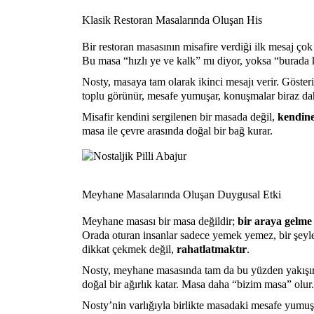
Klasik Restoran Masalarında Oluşan His
Bir restoran masasının misafire verdiği ilk mesaj çok
Bu masa “hızlı ye ve kalk” mı diyor, yoksa “burada k
Nosty, masaya tam olarak ikinci mesajı verir. Göste
toplu görünür, mesafe yumuşar, konuşmalar biraz da
Misafir kendini sergilenen bir masada değil,
kendine
masa ile çevre arasında doğal bir bağ kurar.
Meyhane Masalarında Oluşan Duygusal Etki
Meyhane masası bir masa değildir;
bir araya gelme 
Orada oturan insanlar sadece yemek yemez, bir şeyler
dikkat çekmek değil,
rahatlatmaktır
.
Nosty, meyhane masasında tam da bu yüzden yakışır. 
doğal bir ağırlık katar. Masa daha “bizim masa” olur.
Nosty’nin varlığıyla birlikte masadaki mesafe yumuşa