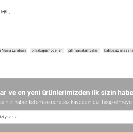
değil,
lli Masa Lambası
pilliabajurmodelleri
pillimasalambaları
kablosuz masa l
 ve en yeni ürünlerimizden ilk sizin habe
esinizi haber listemize ücretsiz kaydedin bizi takip etmeye 