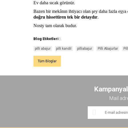
Ev daha sıcak görünür.
Bazen bir mekânın ihtiyacı olan şey daha fazla eşya 
doğru hissettiren tek bir detaydır
.
Nosty tam olarak budur.
Blog Etiketleri :
pilli abajur
pilli kandil
pilliabajur
Pilli Abajurlar
Pi
Tüm Bloglar
Kampanyalar
Mail adr