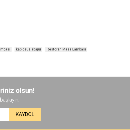
ambası
kablosuz abajur
Restoran Masa Lambası
riniz olsun!
başlayın.
KAYDOL