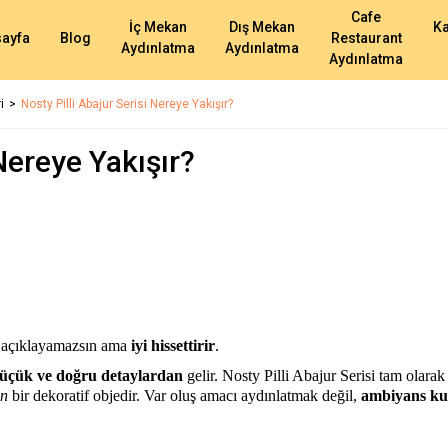
Cafe
İç Mekan
Dış Mekan
K
ayfa
Blog
Restaurant
Aydınlatma
Aydınlatma
Aydınlatma
i
Nosty Pilli Abajur Serisi Nereye Yakışır?
 Nereye Yakışır?
am açıklayamazsın ama
iyi hissettirir
.
üçük ve doğru detaylardan
gelir. Nosty Pilli Abajur Serisi tam olarak
an
bir dekoratif objedir. Var oluş amacı aydınlatmak değil,
ambiyans ku