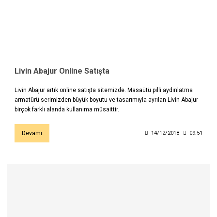
Livin Abajur Online Satışta
Livin Abajur artık online satışta sitemizde. Masaütü pilli aydınlatma
armatürü serimizden büyük boyutu ve tasarımıyla ayrılan Livin Abajur
birçok farklı alanda kullanıma müsaittir.
Devamı
14/12/2018
09:51