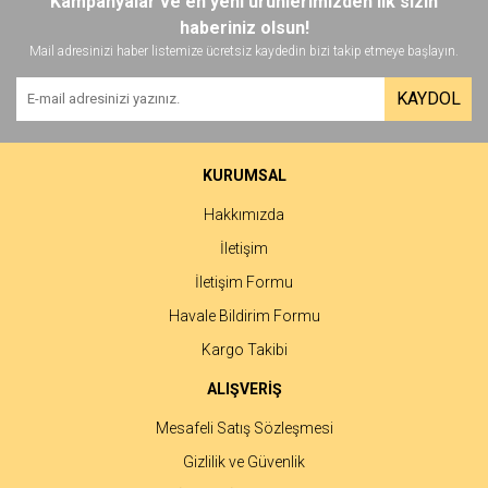
Kampanyalar ve en yeni ürünlerimizden ilk sizin
haberiniz olsun!
Mail adresinizi haber listemize ücretsiz kaydedin bizi takip etmeye başlayın.
KAYDOL
KURUMSAL
Hakkımızda
İletişim
İletişim Formu
Havale Bildirim Formu
Kargo Takibi
ALIŞVERİŞ
Mesafeli Satış Sözleşmesi
Gizlilik ve Güvenlik