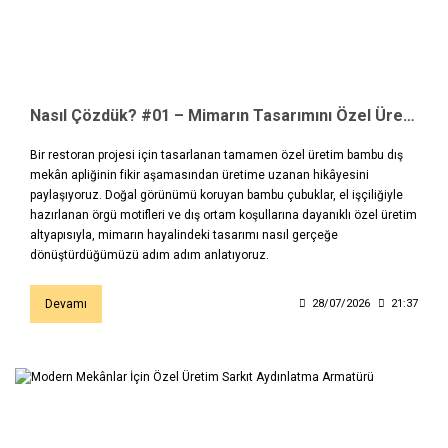
Nasıl Çözdük? #01 – Mimarın Tasarımını Özel Üretim Bambu Dış Mekân Apliğine Dönüştürdük
Bir restoran projesi için tasarlanan tamamen özel üretim bambu dış
mekân apliğinin fikir aşamasından üretime uzanan hikâyesini
paylaşıyoruz. Doğal görünümü koruyan bambu çubuklar, el işçiliğiyle
hazırlanan örgü motifleri ve dış ortam koşullarına dayanıklı özel üretim
altyapısıyla, mimarın hayalindeki tasarımı nasıl gerçeğe
dönüştürdüğümüzü adım adım anlatıyoruz.
Devamı
28/07/2026
21:37