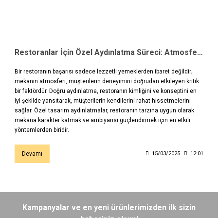
Restoranlar İçin Özel Aydınlatma Süreci: Atmosferi Belirleyen En Önemli Unsur
Bir restoranın başarısı sadece lezzetli yemeklerden ibaret değildir;
mekanın atmosferi, müşterilerin deneyimini doğrudan etkileyen kritik
bir faktördür. Doğru aydınlatma, restoranın kimliğini ve konseptini en
iyi şekilde yansıtarak, müşterilerin kendilerini rahat hissetmelerini
sağlar. Özel tasarım aydınlatmalar, restoranın tarzına uygun olarak
mekana karakter katmak ve ambiyansı güçlendirmek için en etkili
yöntemlerden biridir.
Devamı
15/03/2025
12:01
Kampanyalar ve en yeni ürünlerimizden ilk sizin