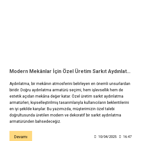
Modern Mekânlar İçin Özel Üretim Sarkıt Aydınlatma Armatürü
Aydınlatma, bir mekânın atmosferini belirleyen en önemli unsurlardan
biridir. Doğru aydınlatma armatürü seçimi, hem işlevsellik hem de
estetik açıdan mekâna değer katar. Özel üretim sarkıt aydınlatma
armatürleri, kişiselleştirilmiş tasarımlarıyla kullanıcıların beklentilerini
en iyi şekilde karşılar. Bu yazımızda, müşterimizin özel talebi
doğrultusunda üretilen modern ve dekoratif bir sarkıt aydınlatma
armatüründen bahsedeceğiz.
Devamı
10/04/2025
16:47