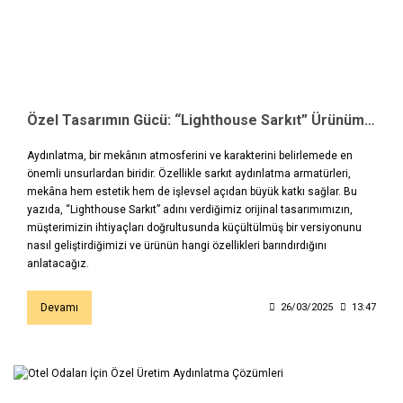
Özel Tasarımın Gücü: “Lighthouse Sarkıt” Ürünümüzün Küçük Versiyonu
Aydınlatma, bir mekânın atmosferini ve karakterini belirlemede en
önemli unsurlardan biridir. Özellikle sarkıt aydınlatma armatürleri,
mekâna hem estetik hem de işlevsel açıdan büyük katkı sağlar. Bu
yazıda, “Lighthouse Sarkıt” adını verdiğimiz orijinal tasarımımızın,
müşterimizin ihtiyaçları doğrultusunda küçültülmüş bir versiyonunu
nasıl geliştirdiğimizi ve ürünün hangi özellikleri barındırdığını
anlatacağız.
Devamı
26/03/2025
13:47