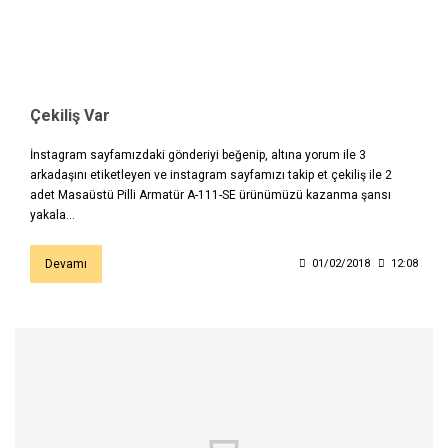
Çekiliş Var
İnstagram sayfamızdaki gönderiyi beğenip, altına yorum ile 3
arkadaşını etiketleyen ve instagram sayfamızı takip et çekiliş ile 2
adet Masaüstü Pilli Armatür A-111-SE ürünümüzü kazanma şansı
yakala...
Devamı
01/02/2018
12:08