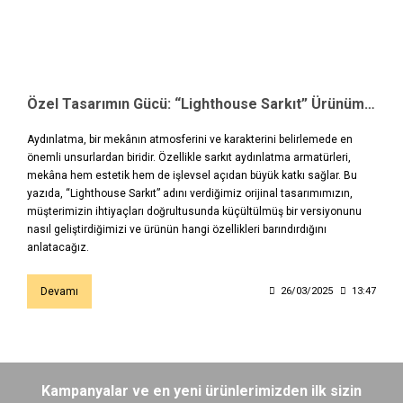
Özel Tasarımın Gücü: “Lighthouse Sarkıt” Ürünümüzün Küçük Versiyonu
Aydınlatma, bir mekânın atmosferini ve karakterini belirlemede en
önemli unsurlardan biridir. Özellikle sarkıt aydınlatma armatürleri,
mekâna hem estetik hem de işlevsel açıdan büyük katkı sağlar. Bu
yazıda, “Lighthouse Sarkıt” adını verdiğimiz orijinal tasarımımızın,
müşterimizin ihtiyaçları doğrultusunda küçültülmüş bir versiyonunu
nasıl geliştirdiğimizi ve ürünün hangi özellikleri barındırdığını
anlatacağız.
Devamı
26/03/2025
13:47
Kampanyalar ve en yeni ürünlerimizden ilk sizin