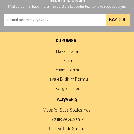
haberiniz olsun!
Mail adresinizi haber listemize ücretsiz kaydedin bizi takip etmeye başlayın.
KAYDOL
KURUMSAL
Hakkımızda
İletişim
İletişim Formu
Havale Bildirim Formu
Kargo Takibi
ALIŞVERİŞ
Mesafeli Satış Sözleşmesi
Gizlilik ve Güvenlik
İptal ve İade Şartları